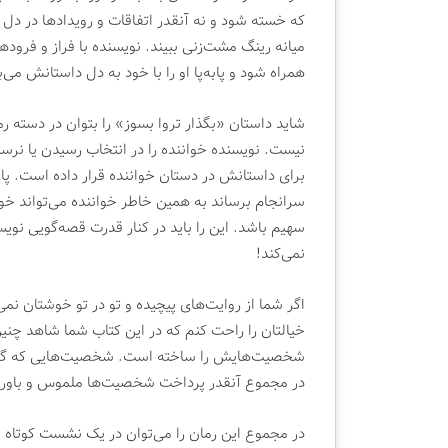
|
که خسته شود و نه آنقدر اتفاقات و رویدادها در دل 
ک
میانه رینگ مشت‌زنی ببیند. نویسنده با فراز و فروده
ت
ا
همراه شود و پابه‌پا او را با خود به دل داستانش می‌ب
ب
ف
شاید داستان «بگذار تروا بسوز» را بتوان در دسته رما
ر
نیست. نویسنده خواننده را در انتخاب رسیدن یا نرس
و
ش
برای داستانش در دستان خواننده قرار داده است. پای
ی
سرانجام برساند به همین خاطر خواننده می‌تواند خ
ق
سهیم باشد. این را باید در کنار قدرت قصه‌گویی نویسنده
ل
نمی‌کند!
م
اگر شما از روایت‌های پیچیده و تو در تو خوشتان نمی‌آی
خیالتان را راحت کنم که در این کتاب شما شاهد چن
شخصیت‌هایش را ساخته است. شخصیت‌هایی که گاهی بخ
در مجموع آنقدر پرداخت شخصیت‌ها ملموس و باورپذی
در مجموع این رمان را می‌توان در یک نشست کوتاه خو