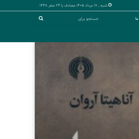
شنبه , 17 مرداد 1405 مصادف با 24 صفر 1448
لینک کوتاه:
لینک کوتاه:
جستجو
ما
برای