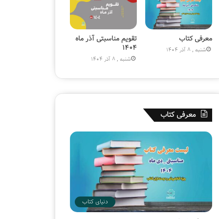
۱
۸
۰
م
معرفی کتاب
تقویم مناسبتی آذر ماه
ی
۱۴۰۴
شنبه , 8 آذر 1404
ل
شنبه , 8 آذر 1404
ی
و
ن
ی
ش
معرفی کتاب
د
دنیای کتاب