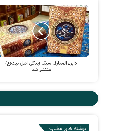
دایرۃالمعارف سبک زندگی اهل بیت(ع)
منتشر شد
نوشته های مشابه