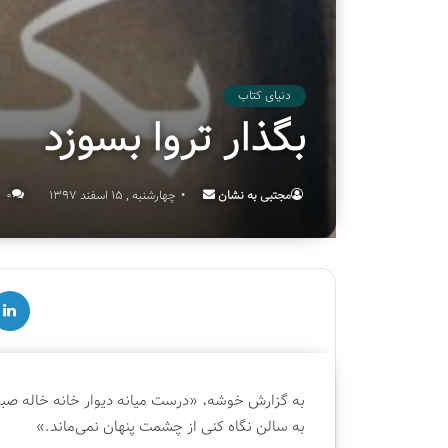
دنیای کتاب
بگذار تروا بسوزد
مجتبی به نشان
Send
چهارشنبه , 15 اسفند 1397
۰
an
email
لینکدین
ق
س
م
به گزارش خوشه، «درست میانه دیوار خانه خاله صبور
ت
به سالن نگاه کنی از چشمت پنهان نمی‌ماند.»
د