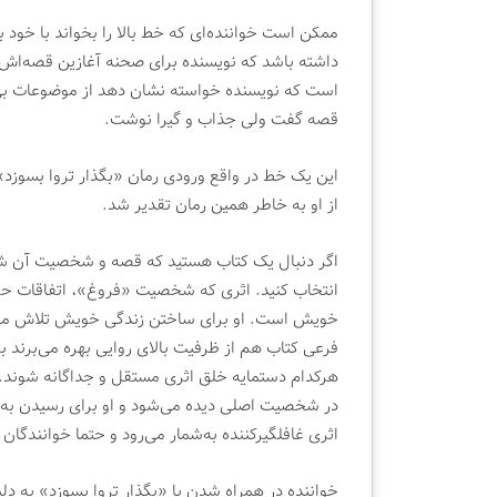
ه
ممکن است خواننده‌ای که خط بالا را بخواند با خود
م
دوشنبه , 22 اردیبهشت 1404
داشته باشد که نویسنده برای صحنه آغازین قصه‌اش س
و
قسمت دهم ویژه ب
ی
است که نویسنده خواسته نشان دهد از موضوعات بی‌ا
کتابفروشی قلم
ژ
قصه گفت ولی جذاب و گیرا نوشت.
ه
ب
این یک خط در واقع ورودی رمان «بگذار تروا بسوزد» 
ر
ن
از او به خاطر همین رمان تقدیر شد.
ا
م
اگر دنبال یک کتاب هستید که قصه و شخصیت آن شما را 
ه
انتخاب کنید. اثری که شخصیت «فروغ»، اتفاقات حو
ت
ل
خویش است. او برای ساختن زندگی خویش تلاش می‌ک
و
فرعی کتاب هم از ظرفیت بالای روایی بهره می‌برند 
ی
هرکدام دستمایه خلق اثری مستقل و جداگانه شوند.
ز
در شخصیت اصلی دیده می‌شود و او برای رسیدن به ه
ی
اثری غافلگیرکننده به‌شمار می‌رود و حتما خوانندگان 
و
ن
ی
خواننده در همراه شدن با «بگذار تروا بسوزد» به د