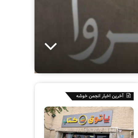
آخرین اخبار انجمن خوشه
پ
ه
ا
ف
ت
ت
و
م
ق
ی