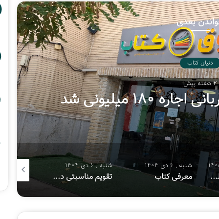
اندن بعدی
دنیای کتاب
2 هفته پیش
 ۱۸۰ میلیونی شد
شنبه , 6 دی 1404
شنبه , 6 دی 1404
شنبه , 8 آذر 1404
هفتمین پویش ملی «سفیر حسین(ع)»
معرفی کتاب
تقویم مناسبتی دی ماه ۱۴۰۴
معرفی کتا