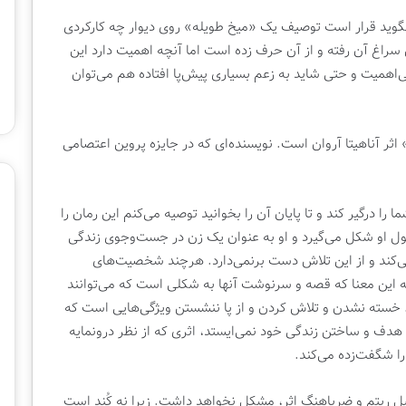
ح
 بگوید قرار است توصیف یک «میخ طویله» روی دیوار چه کارکردی
ت
2 هفته پیش
راغ آن رفته و از آن حرف زده است اما آنچه اهمیت دارد این
م
رنامه تلویزیونی |
چهار احتمال برای برگزاری نمایشگاه
ا
همیت و حتی شاید به زعم بسیاری پیش‌پا افتاده هم می‌توان
بین‌المللی کتاب تهران
ل
ب
ر
اثر آناهیتا آروان است. نویسنده‌ای که در جایزه پروین اعتصامی
ا
ی
ب
ر
درگیر کند و تا پایان آن را بخوانید توصیه می‌کنم این رمان را
گ
ل او شکل می‌گیرد و او به عنوان یک زن در جست‌وجوی زندگی
ز
ا
ند و از این تلاش دست برنمی‌دارد. هرچند شخصیت‌های
ر
به این معنا که قصه و سرنوشت آنها به شکلی است که می‌توانند
ی
 خسته نشدن و تلاش کردن و از پا ننشستن ویژگی‌هایی است که
ن
دف و ساختن زندگی خود نمی‌ایستد، اثری که از نظر درونمایه
م
را شگفت‌زده می‌کند.
ا
ی
ش
لیل ریتم و ضرباهنگ اثر، مشکل نخواهد داشت. زیرا نه کُند است