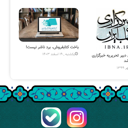
باخت کتابفروش، برد ناشر نیست!
یکشنبه , 19 اسفند 1403
بیر تحریریه خبرگزاری
شد