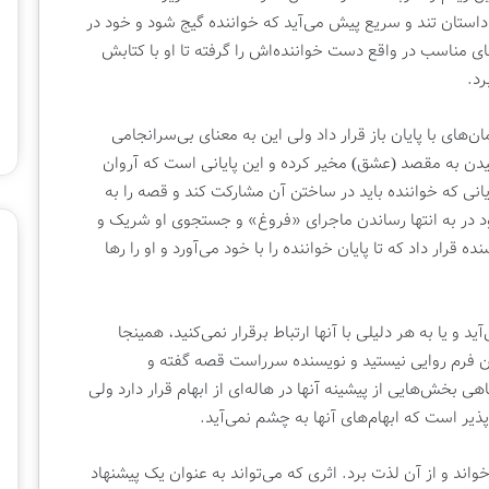
گ
داستان تند و سریع پیش می‌آید که خواننده گیج شود و خود در
ا
ای مناسب در واقع دست خواننده‌اش را گرفته تا او با کتابش
ه
ب
رد.
ی
ن‌
ن‌های با پایان باز قرار داد ولی این به معنای بی‌سرانجامی
ا
یدن به مقصد (عشق) مخیر کرده و این پایانی است که آروان
ل
م
انی که خواننده باید در ساختن آن مشارکت کند و قصه را به
ل
ود در به انتها رساندن ماجرای «فروغ» و جستجوی او شریک و
ل
 قرار داد که تا پایان خواننده را با خود می‌آورد و او را رها
ی
ک
ت
ا
د و یا به هر دلیلی با آنها ارتباط برقرار نمی‌کنید، همینجا
ب
ین فرم روایی نیستید و نویسنده سرراست قصه گفته و
ت
ش‌هایی از پیشینه آنها در هاله‌ای از ابهام قرار دارد ولی
ه
ر است که ابهام‌های آنها به چشم نمی‌آید.
ر
ا
ن
اند و از آن لذت برد. اثری که می‌تواند به عنوان یک پیشنهاد