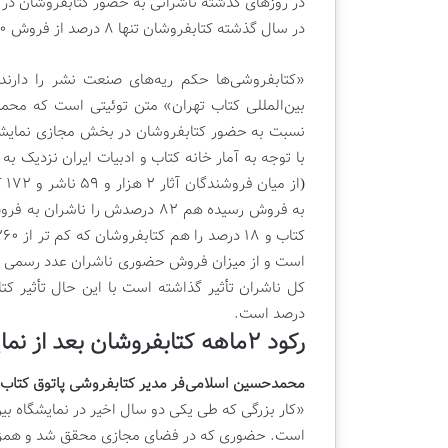
م
در روزهای گذشته ناشرانی به حضور کتابفروشان در 
ت
در سال گذشته کتابفروشان تنها ۸ درصد از فروش ۴۰۰ میلیارد تومانی را به خود اختصاص داده بودند.
د
ه
«کتابفروشی‌ها حکم ریه‌های صنعت نشر را دارن
م
دوشنبه , 22 اردیبهشت 1404
بین‌المللی کتاب تهران» متن توئیتی است که محمد
و
قسمت دهم ویژه ب
ی
نسبت به حضور کتابفروشان در بخش مجازی نمایشگ
کتابفروشی قلم
ژ
ه
(از میان فروشندگان آثار ۲ هزار و ۵۹ ناشر و ۱۷۲ کتابفروش شرکت کرده بودند) فروش داشته است.
ب
ر
ن
کتاب و ۱۸ درصد را هم کتابفروشان که کم تر از 260 هزار نسخه بوده است.
ا
است و از میزان فروش حضوری ناشران عدد رسمی وج
م
ه
درصد است.
ت
رکود ۲ماهه کتابفروشان بعد از نمایشگاه
ل
و
ی
محمدحسین اسلامی‌فر مدیر کتابفروشی پاتوق کتاب
ز
«کار بزرگی که طی یکی دو سال اخیر در نمایشگاه بین
ی
است. حضوری که در فضای مجازی محقق شد و همزمانی
و