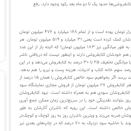
کتابفروشی‌ها حدود یک تا دو ماه بعد رکود وجود دارد، رفع
ی
ش
گ
ا
ه
از طرفی هم میانگین محصولات عرضه شده ۱۲۳ هزار تومان بوده است و از تمام ۱۶۸ میلیارد و ۴۷۶ میلیون تومان
ب
فروش در بخش مجازی ۱۸ درصد به اقتصاد کتابفروشان کمک کرده است یعنی ۳۱ میلیارد و ۵۱۹ میلیون تومان. هر
ی
کتاب فروش(۱۷۲ کتابفروش در طرح شرکت کردند) به طور میانگین نیز ۱۸۳ میلیون تومان! که البته باز از این عدد
ن‌
ا
هم خودشان کتابفروشی دارند و اینطور نیست که دریافتی ناشر
ل
ناشر کتاب خود را با میانگین تخفیف ۲۵ تا ۳۰ درصد به کتابفروش می‌دهد و در این
م
 نیز کتابفروش باید ۱۰ درصد هم تخفیف، ۳ درصد سهم خانه کتاب و ادبیات، هزینه پست و نیرو را هم بدهد.
ل
مجموع سود کتابفروشی نیز شاید به کمتر از 15 درصد برسد اگر بخواهیم سود خالص کتابفروش را همان ۱۵ درصد از
ل
ی
۳۱ میلیارد و ۵۱۹ میلیون تومان برآورد کنیم در کل هر کتابفروش ۲۷ میلیون تومان از فروش مجازی نمایشگاه سود
ک
 کتابفروشان سودی هم به همراه داشته است. نبود کتابفروشان
ت
رای ناشران از این جهت اهمیت دارد که در این ۱۰ روز بتوانند نقدینگی خود را در سریع‌ترین زمان ممکن جمع آوری
ا
۶۶ میلیون تومان فروش خالص داشته است. این رویه که ناشران آثارشان به طور
ب
ت
شان ضربه می‌زند و ویترین ناشران روز به روز کوچک و کوچک‌تر
ه
می‌شود و ناشران فروشنده انحصاری آثارشان می‌شوند با حاشیه سود نزدیک به ۷۰ درصد که در چاپ‌های بعدی نیز
ر