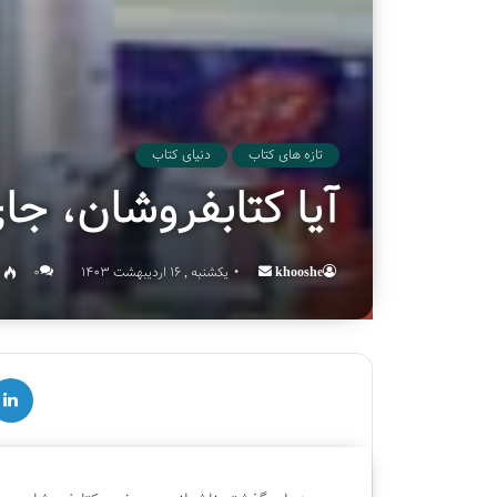
تازه های کتاب
دنیای کتاب
آیا کتابفروشان، جا
khooshe
Send
یکشنبه , 16 اردیبهشت 1403
۰
an
email
لینکدین
ق
س