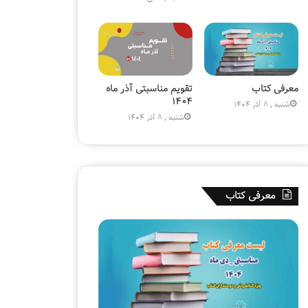
ر
)
ه
»
۱
۸
۰
م
معرفی کتاب
تقویم مناسبتی آذر ماه
ی
۱۴۰۴
شنبه , 8 آذر 1404
ل
شنبه , 8 آذر 1404
ی
و
ن
ی
ش
معرفی کتاب
د