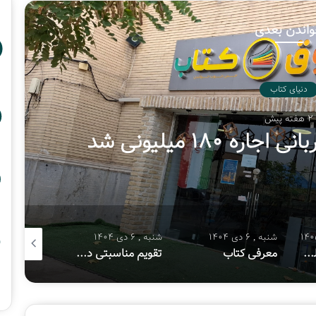
اندن بعدی
دنیای کتاب
2 هفته پیش
 ۱۸۰ میلیونی شد
شنبه , 6 دی 1404
شنبه , 6 دی 1404
شنبه , 8 آذر 1404
هفتمین پویش ملی «سفیر حسین(ع)»
معرفی کتاب
تقویم مناسبتی دی ماه ۱۴۰۴
معرفی کتا