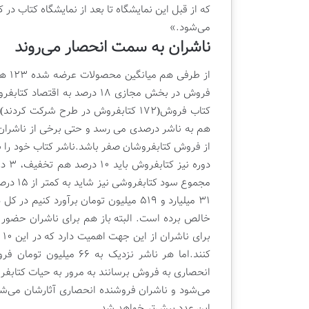
که از قبل این نمایشگاه تا بعد از نمایشگاه کتاب در 
ن
ی
می‌شود.»
|
ناشران به سمت انحصار می‌روند
ک
ت
ا
ب
ف
ر
هم به ناشر درصدی می رسد و حتی برخی از ناشران 
و
از فروش کتابفروشان صفر باشد.
ش
دوره
ی
ق
ل
م
خالص برده است. البته باز هم برای ناشران حضور
ب
کنند.
اما هر ناشر نزدیک به 
انحصاری به فروش برسانند به مرور به حیات کتابفرو
این عدد بیش‌تر خواهد شد.