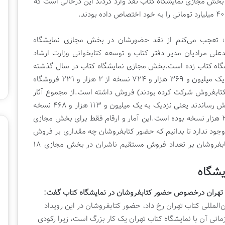
ا
بخش مجازی نمایشگاه کتاب نقد وارد کردند این درحالی است که
ر
ا
ح
د؛ تعجب می‌کنم از نقد حضورشان در بخش مجازی نمایشگاه
ت
2 هفته پیش
علی مرادیان مدیر دفتر کتاب و توسعه کتابخوانی وزارت ارشاد
م
رنامه تلویزیونی |
چهار احتمال برای برگزاری نمایشگاه
ا
اه کتاب زده است.
بخش مجازی نمایشگاه کتاب در سال گذشته
بین‌المللی کتاب تهران
ل
با توجه به آمار خانه کتاب و ادبیات ایران نزدیک به یک میلیون و ۳۶۹ هزار و ۷۲۴ نسخه از ۲ هزار و ۲۳۱ فروشگاه
ب
از مجموع آثار
ر
به فروش رسیده هم ۸۲ درصدش را ناشران به فروش رساندند یعنی نزدیک به یک میلیون و ۱۱۳ هزار و ۴۶۸ نسخه
ا
ی
این آمار و ارقام فقط برای بخش مجازی
ب
ود ندارد تا بدانیم که حضور کتابفروشان چه مقداری بر فروش
ر
کل ناشران تأثیر گذاشته است با این حال تأثیر کتابفروشان بر تعداد فروش مستقیم ناشران در بخش مجازی ۱۸
گ
ز
ا
ر
ی
 تهران درخصوص حضور کتابفروشان در نمایشگاه کتاب گفت:
ن
‌المللی کتاب تهران رخ داد، حضور کتابفروشان در این رویداد
م
 آن با نمایشگاه کتاب تهران یک کار بزرگ است، زیرا رکودی
ا