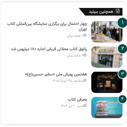
همچنین ببینید
چهار احتمال برای برگزاری نمایشگاه بین‌المللی کتاب
تهران
2 هفته پیش
پاتوق کتاب محلاتی قربانی اجاره ۱۸۰ میلیونی شد
2 هفته پیش
هفتمین پویش ملی «سفیر حسین(ع)»
دوشنبه , 25 خرداد 1405
معرفی کتاب
شنبه , 6 دی 1404