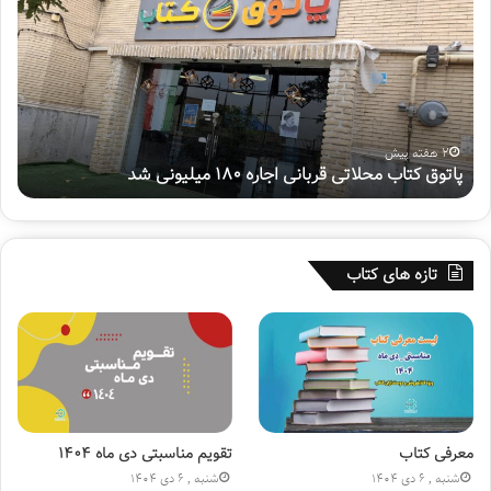
ت
ت
و
م
ق
ی
ک
ن
ت
پ
ا
و
ب
ی
2 هفته پیش
پاتوق کتاب محلاتی قربانی اجاره ۱۸۰ میلیونی شد
ه
م
ش
ح
م
ل
ل
ا
ی
ت
«
تازه های کتاب
ی
س
ق
ف
ر
ی
ب
ر
ا
ح
ن
س
ی
ی
ا
ن
معرفی کتاب
تقویم مناسبتی دی ماه ۱۴۰۴
ج
(
شنبه , 6 دی 1404
شنبه , 6 دی 1404