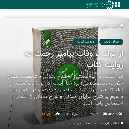
منو
خانه
/
دنیای کتاب
دنیای کتاب
معرفی کتاب
از تولد تا وفات پیامبر رحمت به
روایت کتاب
این کتاب، در سه بخش، به شرح زندگی و شخصیت ممتاز
حضرت مصطفی(ص) پرداخته است. در بخش نخست، از
تولد تا بعثت، را با بیانی ساده بازگو کرده و در بخش دوم
و سوم به شرح مزایای اخلاقی و شرح بیاناتی از ایشان،
اختصاص یافته است.
khooshe
Send
یکشنبه , 17 مهر 1401
۰
742
an
خواندن این مطلب 2 دقیقه زمان میبرد
email