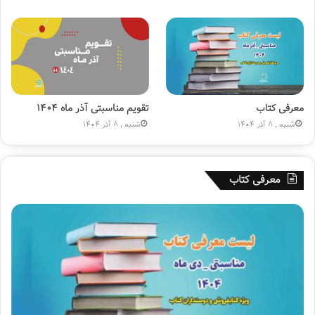
ا
ع
ر
)
ه
»
۱
۸
۰
م
ی
معرفی کتاب
تقویم مناسبتی آذر ماه ۱۴۰۴
ل
شنبه , 8 آذر 1404
شنبه , 8 آذر 1404
ی
و
ن
معرفی کتاب
ی
ش
د