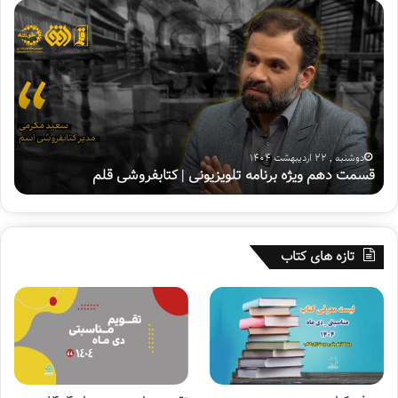
داستان ها، هر کدام از این پل ها برایتان رنگ و بوی دیگری می
ق
چ
گیرد. خانم توکلی که محل کارش در کنار یکی از این پل هاست،
س
ه
م
ا
مشتاق می شود این رمان را بخواند…
ت
ر
د
ا
ه
ح
م
ت
و
م
ی
ا
دوشنبه , 22 اردیبهشت 1404
قسمت دهم ویژه برنامه تلویزیونی | کتابفروشی قلم
چ
ژ
ل
حیف است که بعد از پل، درباره «سه شنبه» صحبت نکنم. داستان
ه
ب
جدید آراز بارسقیان که در ادامه نام داستان های قبلی اش، سه
ب
ر
شنبه نام گرفته و گذری دارد بر سفر درونی و بیرونی یک انسان.
ر
ا
ن
ی
تازه های کتاب
ا
ب
م
ر
ه
گ
ت
ز
ل
ا
و
ر
فرهاد خیابانی، عکاس خوبمان حالا ما را با «رستاخیز داعش» شکار
ی
ی