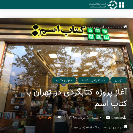
منو
خانه
/
اخبار انجمن
/
تهران
تهران
دسته‌بندی نشده
دنیای کتاب
آغاز پروژه کتابگردی در تهران با
کتاب اسم
khooshe
Send
شنبه , 5 مرداد 1398
۰
1,408
an
خواندن این مطلب 9 دقیقه زمان میبرد
email