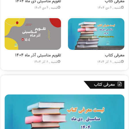
کرده. رستاخیز داعش ‏روایتی شبه‌داستانی است که با ذکر مستندات
ز
ن
معرفی کتاب
تقویم مناسبتی دی ماه ۱۴۰۴
ی
م
و منابع توانسته از کیفیت علمی مناسبی برخوردار باشد. در این
شنبه , 6 دی 1404
شنبه , 6 دی 1404
و
ا
کتاب اطلاعات زیادی در خصوص تحولات القاعده و داعش بیان
ن
ی
شده است.
ی
ش
|
گ
ک
ا
ت
ه
ا
ب
ب
ی
معرفی کتاب
تقویم مناسبتی آذر ماه ۱۴۰۴
ف
ن‌
شنبه , 8 آذر 1404
شنبه , 8 آذر 1404
ر
ا
و
ل
ش
م
معرفی کتاب
ی
ل
ق
ل
نمی شود روی پیشخوان نشر اسم، از سه گانه «هاوارد فاست» به
ل
ی
سادگی گذشت. او نویسنده آزادیخواهی بود که نه تنها با قدرت‌های
م
ک
غربی که با قدرت‌های شرقی و تئوری‌هایشان درافتاد و آثاری
ت
ا
خواندنی، ماندنی و تاثیر گذار در این زمینه‌ها از خود به جای
ب
گذاشت. رهبر معظم انقلاب در جلسه پرسش و پاسخ با مدیران و
ت