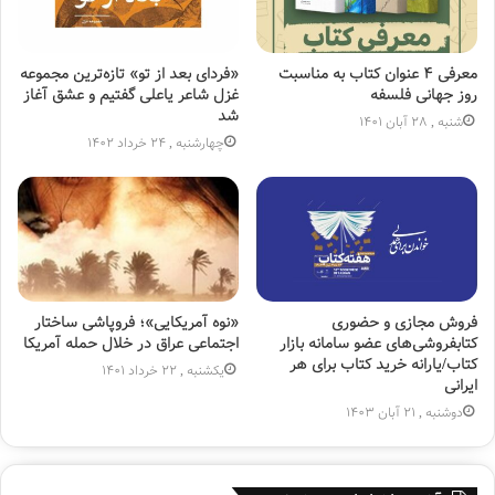
نویسنده: علی صفایی حائری
انتشارات لیله القدر
معرفی ۴ عنوان کتاب به مناسبت
«فردای بعد از تو» تازه‌ترین مجموعه
۶.شهر خدا
روز جهانی فلسفه
غزل شاعر یاعلی گفتیم و عشق آغاز
شد
نویسنده: علیرضا پناهیان
شنبه , 28 آبان 1401
چهارشنبه , 24 خرداد 1402
انتشارات بیان معنوی
۷.عبادت یا عبودیت؟
نویسنده: امام موسی صدر
انتشارات موسسه امام موسی صدر
۸.رمضان دریچه رویت
فروش مجازی و حضوری
«نوه آمریکایی»؛ فروپاشی ساختار
کتابفروشی‌های عضو سامانه بازار
اجتماعی عراق در خلال حمله آمریکا
نویسنده: اصغر طاهرزاده
کتاب/یارانه خرید کتاب برای هر
یکشنبه , 22 خرداد 1401
انتشارات لب المیزان
ایرانی
دوشنبه , 21 آبان 1403