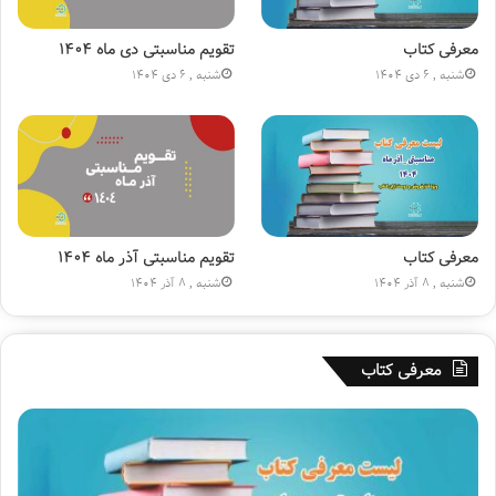
ن
س
ی
ی
ا
ن
معرفی کتاب
تقویم مناسبتی دی ماه ۱۴۰۴
ج
(
شنبه , 6 دی 1404
شنبه , 6 دی 1404
ا
ع
ر
)
۹.رساله نماز و روزه
ه
»
نویسنده: آیت الله العظمی سید علی خامنه‌ای
۱
انتشارات انقلاب اسلامی
۸
۰
م
۱۰.برای مهمانی خدا آماده شویم
ی
معرفی کتاب
تقویم مناسبتی آذر ماه ۱۴۰۴
نویسنده: علیرضا پناهیان
ل
شنبه , 8 آذر 1404
شنبه , 8 آذر 1404
انتشارات بیان معنوی
ی
و
ن
۱۱.استغفار و توبه
معرفی کتاب
ی
نویسنده: آیت الله العظمی سید علی خامنه‌ای
ش
انتشارات صهبا
د
۱۳.آدم شدن چه مشکل