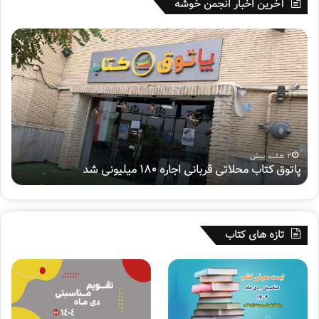
آخرین اخبار انجمن خوشه
پ
ه
ا
ف
ت
ت
و
م
ق
ی
ک
ن
ت
پ
ا
و
ب
ی
2 هفته پیش
پاتوق کتاب محلاتی قربانی اجاره ۱۸۰ میلیونی شد
ه
م
ش
ح
م
ل
ل
ا
ی
ت
«
تازه های کتاب
ی
س
ق
ف
ر
ی
ب
ر
ا
ح