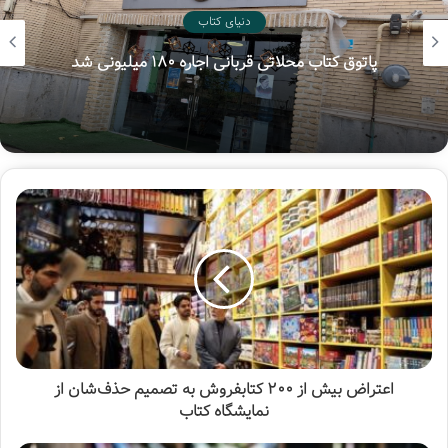
دنیای کتاب
۳.بهار رویش
پاتوق کتاب محلاتی قربانی اجاره ۱۸۰ میلیونی شد
نویسنده: علی صفایی حائری
انتشارات لیله القدر
۴.طرح کلی اندیشه اسلامی
نویسنده: آیت الله العظمی سید علی خامنه‌ای
انتشارات صهبا
اعتراض بیش از ۲۰۰ کتابفروش به تصمیم حذف‌شان از
نمایشگاه کتاب