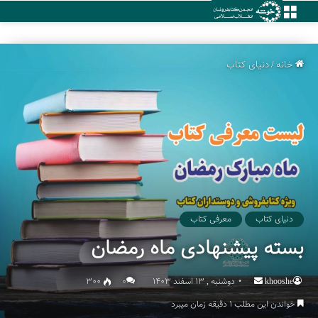
منو
خانه
/
دنیای کتاب
دنیای کتاب
معرفی کتاب
بسته پیشنهادی ماه رمضان
khooshe
Send
دوشنبه , 13 اسفند 1403
۰
300
an
خواندن این مطلب 1 دقیقه زمان میبرد
email