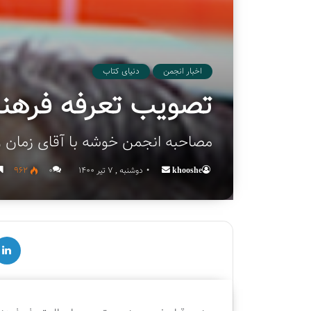
اخبار انجمن
دنیای کتاب
تصویب تعرفه فرهنگ
مصاحبه انجمن خوشه با آقای زمان 
khooshe
Send
دوشنبه , 7 تیر 1400
۰
962
an
email
لینکدین
ق
چ
س
ه