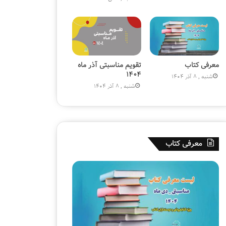
)
ز
»
ی
و
ن
ی
|
معرفی کتاب
تقویم مناسبتی آذر ماه
ک
۱۴۰۴
شنبه , 8 آذر 1404
ت
شنبه , 8 آذر 1404
ا
ب
ف
ر
و
معرفی کتاب
ش
ی
ق
ل
م