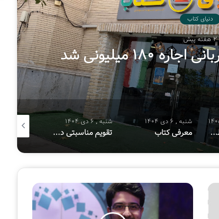
دنیای کتاب
دوشنبه , 25 خرداد 1405
هفتمین پویش ملی «سفیر حسین(
شنبه , 6 دی 1404
شنبه , 8 آذر 1404
شنبه , 
اب
تقویم مناسبتی دی ماه ۱۴۰۴
معرفی کتاب