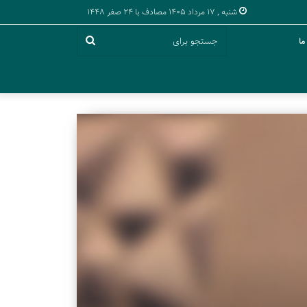
شنبه , 17 مرداد 1405 مصادف با 24 صفر 1448
لینک کوتاه:
لینک کوتاه:
جستجو
ما
برای