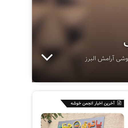
وشی آرامش البرز
آخرین اخبار انجمن خوشه
ه
ق
ف
س