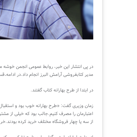
ن
ی
ی
ش
|
گ
ک
ا
ت
ه
ا
ب
ب
ی
ف
ن‌
ر
ا
و
ل
در پی انتشار این خبر، روابط عمومی انجمن خوشه م
ش
م
مدیر کتابفروشی آرامش البرز انجام داد.در ادامه،قس
ی
ل
ق
ل
ل
ی
در ابتدا از طرح بهارانه کتاب گفتند.
م
ک
ت
زمان وزیری گفت: «طرح بهارانه خوب بود و استقبال
ا
اعتبارمان را مصرف کنیم.جالب بود که خیلی از مشتری
ب
ت
از سه یا چهار فروشگاه مختلف خرید کرده بودند.خرید
ه
ر