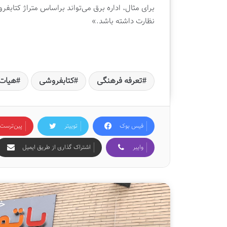
برای مثال، اداره برق می‌تواند براساس متراژ کتا
نظارت داشته باشد.»
تعرفه فرهنگی
کتابفروشی
هیات
فیس بوک
توییتر
‫پین‌ترست
وایبر
اشتراک گذاری از طریق ایمیل
خو