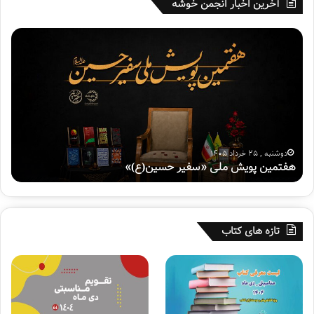
آخرین اخبار انجمن خوشه
معاون امور فرهنگی وزیر فرهنگ و ارشاد اسلامی در ادامه با بیان
ه
ق
اینکه مردم و حتی معترضان در تشییع پیکر شهدای امنیت راه
ف
س
خود را از اغتشاش‌گران جدا کردند، افزود: رسانه‌های بیگانه از
ت
م
حماسه حضور مردم در تشییع پیکر شهدای امنیت متحیر شده
م
ت
ی
ی
بودند و به‌رغم ادعای پوشالی آزادی بیان به سانسور گسترده این
ن
ا
حماسه مردمی اقدام کردند.
پ
ز
و
د
احمدوند با تاکید بر اینکه مشیت الهی این بود که نام یک بسیجی
ی
ه
دوشنبه , 25 خرداد 1405
هفتمین پویش ملی «سفیر حسین(ع)»
ق
ش
م
در تاریخ کشور ماندگار شود، افزود: هرچند شهدا به دنبال کسب
م
و
نام و جایگاه نبودند، اما نام شهید عجمیان امروز به‌عنوان یک
ل
ی
اسطوره در تاریخ ایران اسلامی ثبت شده است.
ی
ژ
«
ه
تازه های کتاب
س
ب
وی در بخش دیگر این سفر از کتابخانه عمومی الزهرا شهر کرج
ف
ر
بازدید کرد، احمدوند همچنین با نغمه مستشارنظامی، از شاعران
ی
ن
ساکن استان البرز و نوازانی، نویسنده البرزی دیدار کرد.
ر
ا
ح
م