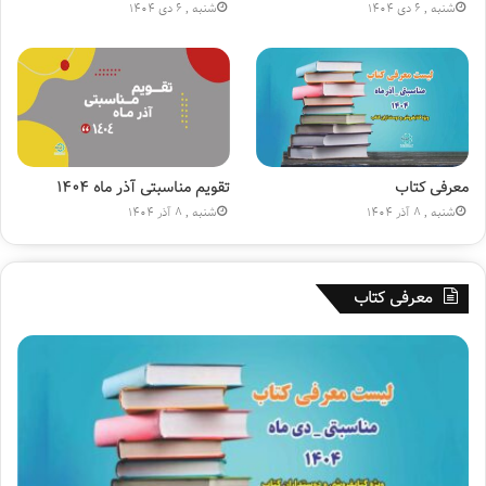
ج
(
شنبه , 6 دی 1404
شنبه , 6 دی 1404
ا
ع
ر
)
ه
»
۱
۸
۰
م
ی
معرفی کتاب
تقویم مناسبتی آذر ماه ۱۴۰۴
ل
شنبه , 8 آذر 1404
شنبه , 8 آذر 1404
ی
و
ن
معرفی کتاب
ی
ش
د