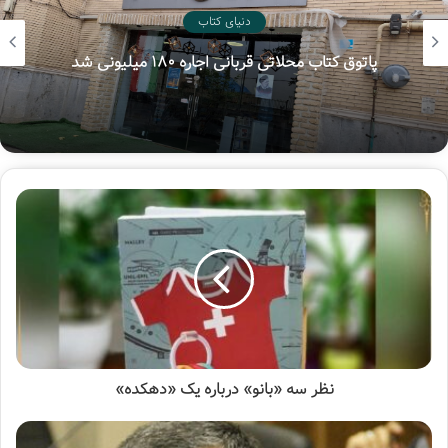
برشی از کتاب: «یه دفعه چشمم به یه اتوبوس افتاد که جلوی
دنیای کتاب
روی همه اومد و صاف وایساد توی ایستگاه.
پاتوق کتاب محلاتی قربانی اجاره ۱۸۰ میلیونی شد
راننده اتوبوس رو خاموش کرد و سوت زنان از اتوبوس پیاده شد.
رفتم جلو، سلام کردم و گفتم: «عذر می‌خوام. امروز اتوبوس
نیست»
گفت: «نه، امروز اعتصابه»
دوست داشتم بدونم اعتصاب برای چیه؛ به خصوص که داشتم
متضرر می‌شدم و ناخواسته در زنجیره نتایج اعتصاب دخیل شده
بودم.
گفتم: «ببخشید … می‌شه بدونم برای چی راننده‌ها اعتصاب
نظر سه «بانو» درباره یک «دهکده»
کردند؟»