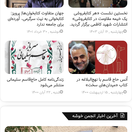
نخستین نشست «هر کتابفروشی
جهان متفاوت کتابخوان‌ها| پرویز:
یک خیمه مقاومت در کتابفروشی»
کتابخوانی به نیت سرگرمی، آورده‌ای
انتشارات شهید کاظمی برگزار گردید.
برای جامعه ندارد
چهارشنبه , 16 آبان 1403
دوشنبه , 30 خرداد 1401
اُنس حاج قاسم با نهج‌البلاغه در
زندگی‌نامه کامل حاج‌قاسم سلیمانی
کتاب «میدان‌های سخت»
منتشر می‌شود
چهارشنبه , 15 اردیبهشت 1400
شنبه , 22 آبان 1400
آخرین اخبار انجمن خوشه
پ
ه