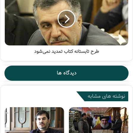
راننده اتوبوس یه نگاهی به من انداخت و گفت: «این یه موضوع
ملّیه. به خارجیا ارتباطی نداره.»
(آفرین ورپریده! از این حس ملی گرایی‌ات خیلی خوشم اومد
بی‌تربیت) خب، دیگه چی باید می‌گفتم؟ هیچی! اما واقعا این
حس دوگانه‌ای که توی پرانتز نوشتم سراغم اومد. اگرچه جواب
بی‌ادبانه‌ای بود، آفرین به این شخص که علیه دولتش هم که
طرح تابستانه کتاب تمدید نمی‌شود
تحصن می‌کنه وقتی مقابل یه خارجی قرار می‌گیره بهش حق
نمی‌ده که بخواد حتی وارد دعواهای ملی بشه. واقعا از این کارش
خیلی خوشم اومد. من اگه جای رئیس‌اش بودم حتما تشویق‌اش
دیدگاه ها
می‌کردم.»
گفتنی است رهبر انقلاب چندی پیش در جریان یکی از دیدارها
نوشته های مشابه
گفتند: «کتاب خاطرات سفیر را توصیه کنید که خانم‌هایتان
بخوانند.»