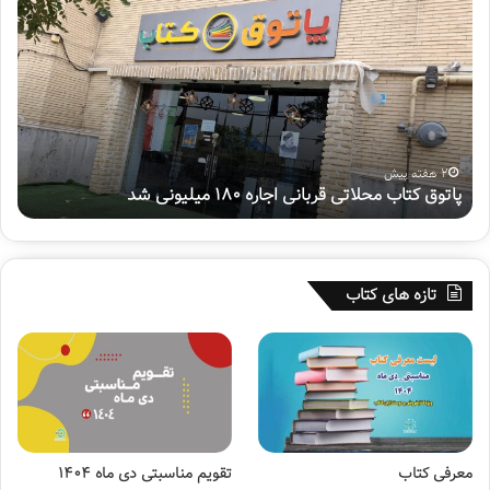
ا
ف
ت
ت
و
م
ق
ی
ک
ن
ت
پ
ا
و
ب
ی
2 هفته پیش
پاتوق کتاب محلاتی قربانی اجاره ۱۸۰ میلیونی شد
ه
م
ش
ح
م
ل
ل
ا
ی
ت
«
تازه های کتاب
ی
س
ق
ف
ر
ی
ب
ر
ا
ح
ن
س
ی
ی
ا
ن
معرفی کتاب
تقویم مناسبتی دی ماه ۱۴۰۴