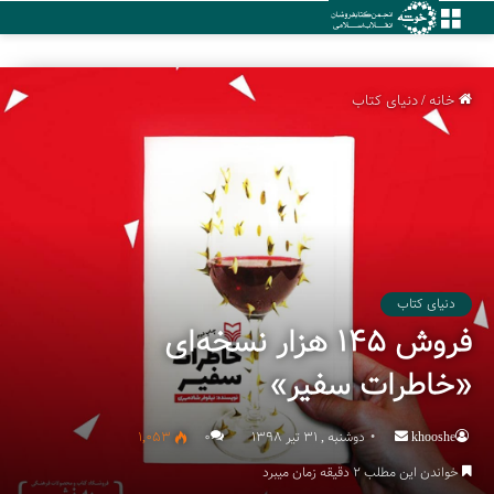
منو
خانه
/
دنیای کتاب
دنیای کتاب
فروش ۱۴۵ هزار نسخه‌ای
«خاطرات سفیر»
khooshe
Send
دوشنبه , 31 تیر 1398
۰
1,053
an
خواندن این مطلب 2 دقیقه زمان میبرد
email