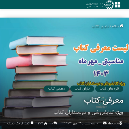
منو
خانه
/
دنیای کتاب
تازه های کتاب
دنیای کتاب
معرفی کتاب
معرفی کتاب
ویژه کتابفروشی و دوستداران کتاب
khooshe
Send
سه شنبه , 3 مهر 1403
۰
271
کمتر از یک دقیقه