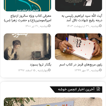
آیت الله سید ابراهیم رئیسی به
معرفی کتاب ویژه سالروز ازدواج
درجه رفیع شهادت نائل آمد
امیرالمومنین(ع) و حضرت زهرا (س)
دوشنبه , 31 اردیبهشت 1403
دوشنبه , 21 تیر 1400
راوی مربع‌های قرمز در کتاب اسم
بگذار تروا بسوزد
دوشنبه , 14 مهر 1399
چهارشنبه , 15 اسفند 1397
آخرین اخبار انجمن خوشه
پ
ه
ا
ف