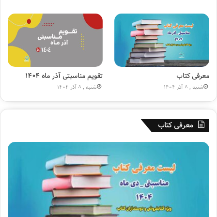
ا
ع
ر
)
ه
»
۱
۸
۰
م
ی
معرفی کتاب
تقویم مناسبتی آذر ماه ۱۴۰۴
ل
شنبه , 8 آذر 1404
شنبه , 8 آذر 1404
ی
و
ن
معرفی کتاب
ی
ش
د