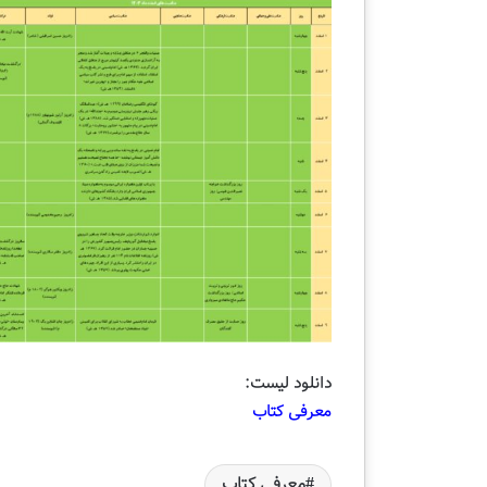
ه
م
دوشنبه , 22 اردیبهشت 1404
و
قسمت دهم ویژه ب
ی
کتابفروشی قلم
ژ
ه
ب
ر
ن
ا
م
ه
ت
ل
و
ی
ز
دانلود لیست:
ی
معرفی کتاب
و
ن
ی
معرفی کتاب