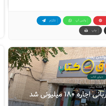
گ
ا
ه
ب
واتس آپ
تلگرام
ی
ن‌
چاپ
ا
ل
م
ل
ل
اندن بعدی
ی
ک
ت
ا
ب
دنیای کتاب
ت
ه
2 هفته پیش
ر
 ۱۸۰ میلیونی شد
ا
ن