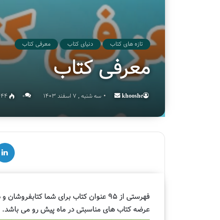
تازه های کتاب
دنیای کتاب
معرفی کتاب
معرفی کتاب
khooshe
Send
سه شنبه , 7 اسفند 1403
۰
444
an
email
لینکدین
ق
س
م
فهرستی از 95 عنوان کتاب
برای شما کتابفروشان و د
ت
عرضه کتاب های مناسبتی در ماه پیش رو می باشد.
د