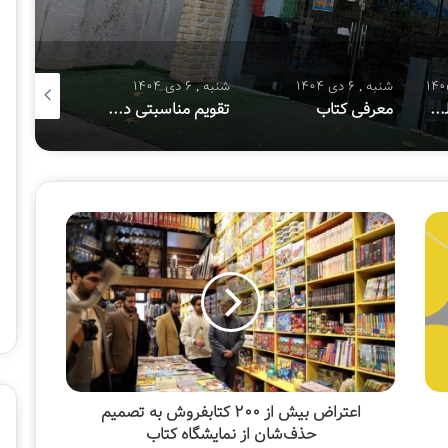
شنبه , 6 دی 1404
شنبه , 6 دی 1404
شنبه , 8 آذر 1404
هفتمین پویش ملی «سفیر حسین(ع)»
معرفی کتاب
تقویم مناسبتی دی ماه ۱۴۰۴
معرفی کتا
اعتراض بیش از ۲۰۰ کتابفروش به تصمیم
حذف‌شان از نمایشگاه کتاب