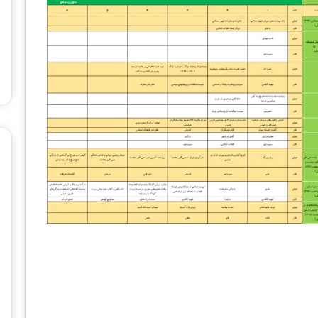
ح
ت
1 هفته پیش
م
رنامه تلویزیونی |
چهار احتمال برای برگزاری نمایشگاه
ا
بین‌المللی کتاب تهران
ل
ب
ر
ا
ی
ب
ر
گ
ز
ا
ر
ی
ن
م
ا
ی
ش