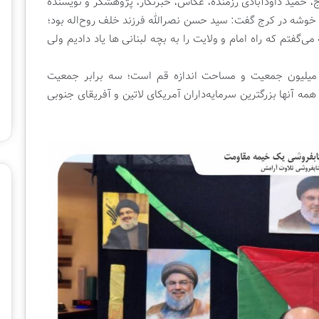
ت
کرج، حمید داودآبادی رزمنده، عکاس، خبرنگار، پژوهشگر و نویسنده
و
وشه در کرج گفت: سید حسن نصرالله فرزند خلف روح‌اله بود؛
ق
میشه می‌گفتم که راه امام و ولایت را به بچه لبنانی ها یاد دادیم ولی
ک
ت
2 هفته پیش
ا
هار میلیون جمعیت و مساحت اندازه قم است؛ سه برابر جمعیت
مال برای برگزاری نمایشگاه
ب
 زندگی و همه آنها بزرگترین سرمایه‌داران آمریکای لاتین و آفریقای جنوبی
لی کتاب تهران
میلیونی شد
م
ح
ل
ا
ت
ی
ق
ر
ب
ا
ن
ی
ا
ج
ا