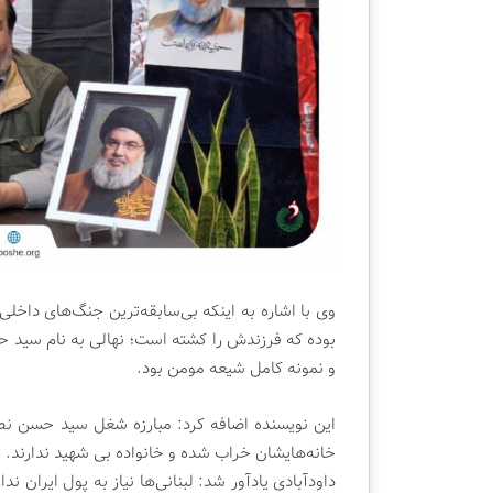
ن
ی
ی
ش
|
گ
ک
ا
ت
ه
ا
ب
ب
ی
ف
ن‌
ر
ا
و
ل
ش
م
ی
ل
ق
ل
وی با اشاره به اینکه بی‌سابقه‌ترین جنگ‌های داخلی
ل
ی
م
ک
ت
و نمونه کامل شیعه مومن بود.
ا
ب
این نویسنده اضافه کرد: مبارزه شغل سید حسن نصرالل
ت
خانه‌هایشان خراب شده و خانواده بی شهید ندارند.
ه
ر
داودآبادی یادآور شد: لبنانی‌ها نیاز به پول ایران ند