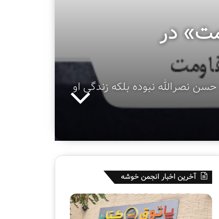
ت» در
سن نصرالله نبوده بلکه زندگی او
آخرین اخبار انجمن خوشه
ه
ق
ف
س