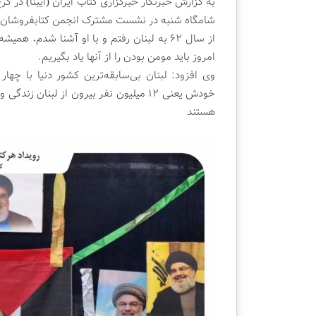
م
ا
به گزارش خبرنگار خبرگزاری کتاب ایران (ایبنا) در 
ت
ر
شامگاه شنبه در نشست مشترک انجمن کتابفروشان خ
د
ا
از سال ۶۲ به لبنان رفتم و با او آشنا شدم، ه
ه
ح
امروز باید مومن بودن را از آنها یاد بگیریم.
م
ت
دوشنبه , 22 اردیبهشت 1404
2 هفته پیش
و
م
وی افزود: لبنان بی‌سابقه‌ترین کشور دنیا با چ
قسمت دهم ویژه برنامه تلویزیونی |
چهار احت
ی
ا
خودش یعنی ۱۲ میلیون نفر بیرون از لبنان
کتابفروشی قلم
بین‌المل
ژ
ل
هستند
ه
ب
ب
ر
ر
ا
ن
ی
ا
ب
م
ر
ه
گ
ت
ز
ل
ا
و
ر
ی
ی
ز
ن
ی
م
و
ا