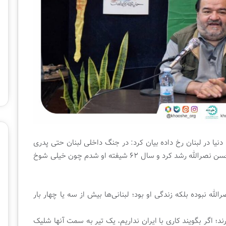
ر
ه
۱
۸
۰
م
ی
ل
ی
و
ن
ی
ش
 دنیا در لبنان رخ داده بیان کرد: در جنگ داخلی لبنان حتی پدری
د
بوده که فرزندش را کشته است؛ نهالی به نام سید حسن نصرالله رشد کرد و سال ۶۲ شیفته او شدم چون خیلی شوخ
ه نبوده بلکه زندگی او بود؛ لبنانی‌ها بیش از سه یا چهار بار
ارند؛ اگر بگویند کاری با ایران نداریم، یک تیر به سمت آنها شلیک