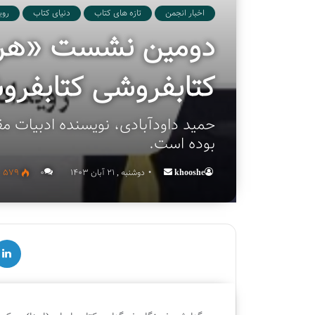
اخبار انجمن
تازه های کتاب
دنیای کتاب
روی
دومین نشست «هر ک
کتابفروشی کتابفروش
حمید داودآبادی، نویسنده ادبیات م
بوده است.
khooshe
Send
دوشنبه , 21 آبان 1403
۰
579
an
email
لینکدین
ق
چ
س
ه