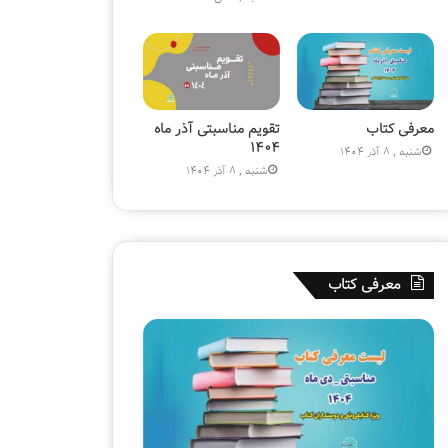
)
ز
»
ی
و
ن
ی
|
معرفی کتاب
تقویم مناسبتی آذر ماه
ک
۱۴۰۴
شنبه , 8 آذر 1404
ت
شنبه , 8 آذر 1404
ا
ب
ف
ر
و
معرفی کتاب
ش
ی
ق
ل
م