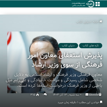
منو
خانه
/
دنیای کتاب
تازه های کتاب
دنیای کتاب
پذیرش استعفای معاون امور
فرهنگی از سوی وزیر ارشاد
معاون فرهنگی وزیر فرهنگ و ارشاد اسلامی به دلایل
شخصی شامل رسیدگی و مراقبت خانوادگی و علی‌رغم میل
باطنی از وزیر فرهنگ درخواست استعفا کرده است.
khooshe
Send
سه شنبه , 13 آذر 1403
۰
315
an
خواندن این مطلب 1 دقیقه زمان میبرد
email