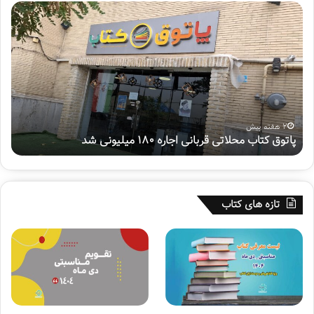
پ
ه
ا
ف
ت
ت
و
م
ق
ی
ک
ن
ت
پ
ا
و
ب
ی
2 هفته پیش
پاتوق کتاب محلاتی قربانی اجاره ۱۸۰ میلیونی شد
ه
م
ش
ح
م
ل
ل
ا
ی
ت
«
تازه های کتاب
ی
س
ق
ف
ر
ی
ب
ر
ا
ح
ن
س
ی
ی