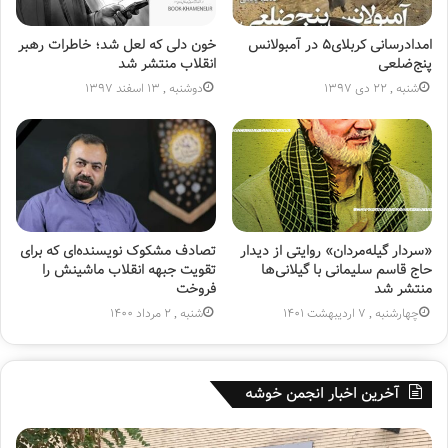
امدادرسانی کربلای۵ در آمبولانس
خون دلی که لعل شد؛ خاطرات رهبر
پنج‌ضلعی
انقلاب منتشر شد
شنبه , 22 دی 1397
دوشنبه , 13 اسفند 1397
«سردار گیله‌مردان» روایتی از دیدار
تصادف مشکوک نویسنده‌ای که برای
حاج قاسم سلیمانی با گیلانی‌ها
تقویت جبهه انقلاب ماشینش را
منتشر شد
فروخت
چهارشنبه , 7 اردیبهشت 1401
شنبه , 2 مرداد 1400
آخرین اخبار انجمن خوشه
ه