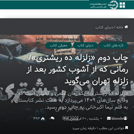
منو
خانه
/
دنیای کتاب
تازه های کتاب
دنیای کتاب
معرفی کتاب
چاپ دوم «زلزله ده ریشتری»/
رمانی که از آشوب کشور بعد از
زلزله تهران می‌گوید
«زلزله ده ریشتری» یک رمان علمی‌ و تخیلی است که به
وقایع سال‌های ۱۴۰۹ می‌پردازد به همت نشر کتابستان و
به قلم نیما اکبرخانی به چاپ دوم رسید.
khooshe
Send
یکشنبه , 20 فروردین 1402
۰
493
an
خواندن این مطلب 1 دقیقه زمان میبرد
email