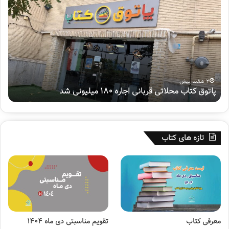
ف
ت
م
ی
ن
پ
و
ی
دوشنبه , 25 خرداد 1405
ب محلاتی قربانی اجاره ۱۸۰ میلیونی شد
هفتمین پو
ش
م
ل
ی
«
تازه های کتاب
س
ف
ی
ر
ح
س
ی
ن
معرفی کتاب
تقویم مناسبتی دی ماه ۱۴۰۴