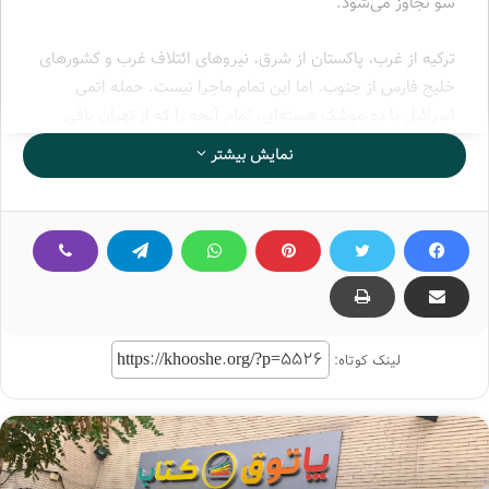
سو تجاوز می‌شود.
ترکیه از غرب، پاکستان از شرق، نیروهای ائتلاف غرب و کشورهای
خلیج فارس از جنوب. اما این تمام ماجرا نیست. حمله اتمی
اسرائیل با ده موشک هسته‌ای، تمام آنچه را که از تهران باقی
ماند را هم به هوا فرستاد. رمان «زلزله ده ریشتری» رمانی
نمایش بیشتر
آینده‌نگرانه است که به شکل روایت نوشته شده است.
نویسنده به سراغ راویان مختلفی رفته است و از آن‌ها درخصوص
ماجرای جنگ جهانی کبیر می‌پرسد و آن‌ها به او پاسخ می‌دهند.
صحنه‌هایی که روح و ذهن مخاطب را تکان می‌دهد و با نگه
داشتن مخاطب در جایی بین آینده و گذشته، او را وادار به تأمل
می‌کند.
لینک کوتاه:
زلزله ده ریشتری را کتابستان در ۲۸۷ صفحه و با قیمت ۱۴۵ هزار
تومان روانه بازار نشر کرده است.