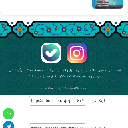
همین تعطیلی است آن هم در اوضاعی که در دوسال گذشته حوزه
نشر در سراشیبی تندی بوده است و این میان به جای دستگیری از
آن با اعمال تعطیلی ضربه می‌زنند.
چه بسیار کتابفروشی‌هایی که در این دوران جمع شدند و چه
بسیار کتابفروشی‌های بزرگی که کوچک شدند. چراکه فروش
مجازی هم خوب است، اما برای کتاب جوابگو نیست و مخاطب
برای ارتباط گیری و خرید کتاب نیاز به لمس فیزیکی و تورق آن
دارد.»
© تمامی حقوق مادی و معنوی برای
انجمن خوشه
محفوظ است.هرگونه کپی
برداری و نشر مقالات با ذکر منبع مجاز می باشد.
توسعه یافته و قدرت گرفته از
سبک مدرن
لینک کوتاه:
واتس آپ