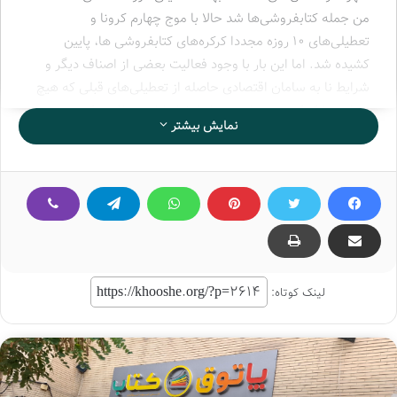
من جمله کتابفروشی‌ها شد حالا با موج چهارم کرونا و
تعطیلی‌های ۱۰ روزه مجددا کرکره‌های کتابفروشی ها، پایین
کشیده شد. اما این بار با وجود فعالیت بعضی از اصناف دیگر و
شرایط نا به سامان اقتصادی حاصله از تعطیلی‌های قبلی که هیچ
حمایت یا کمکی هم برای تعدیل اوضاعشان دریافت نکردند،
نمایش بیشتر
اعتراضات آنهارا بر انگیخت.
به همین دلیل تعدادی از آن‌ها اقدام به نوشتن نامه به مسئولین
ذی ربط کرده و اعتراضات و خواسته‌های خود را مستقیما به آن‌ها
ابلاغ کردند. نادر قدیانی، نخستین ناشر و کتابفروشی بود که
نسبت به این موضوع گله کرد و نسبت به زیان ناشی از تعطیلی‌ها
به صنف نشر هشدار داد. در ادامه هومان حسن پور رئیس
اتحادیه ناشران و کتابفروشان تهران و بسیاری دیگر از
لینک کوتاه:
کتابفروشی‌ها، اعتراض خود را اعلام داشتند.
حسین سعیدی مدیرعامل به‌نشر (انتشارات آستان قدس رضوی)
در نامه‌ای به وزیر فرهنگ و ارشاد اسلامی در خصوص تعطیلی