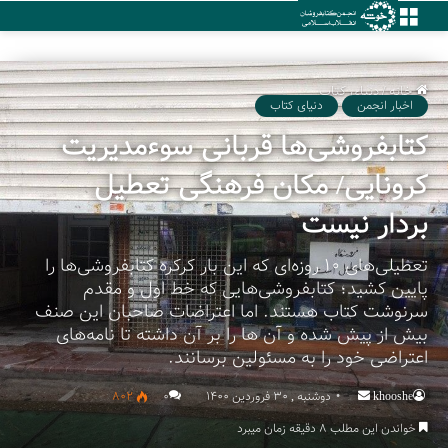
منو
خانه
/
دنیای کتاب
اخبار انجمن
دنیای کتاب
کتابفروشی‌ها قربانی سوءمدیریت
کرونایی/ مکان فرهنگی تعطیل
بردار نیست
تعطیلی‌های ۱۰ روزه‌ای که این بار کرکره کتابفروشی‌ها را
پایین کشید؛ کتابفروشی‌هایی که خط اول و مقدم
سرنوشت کتاب هستند. اما اعتراضات صاحبان این صنف
بیش از پیش شده و آن ها را بر آن داشته تا نامه‌های
اعتراضی خود را به مسئولین برسانند.
khooshe
Send
دوشنبه , 30 فروردین 1400
۰
802
an
خواندن این مطلب 8 دقیقه زمان میبرد
email