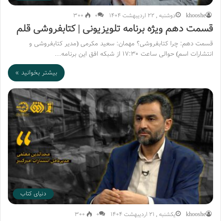
khooshe
دوشنبه , 22 اردیبهشت 1404
۰
300
قسمت دهم ویژه برنامه تلویزیونی | کتابفروشی قلم
قسمت دهم: چرا کتابفروشی؟ مهمان: سعید مکرمی (مدیر کتابفروشی و
انتشارات اسم) حوالی ساعت ۱۷:۳۰ از شبکه افق این برنامه…
بیشتر بخوانید »
دنیای کتاب
khooshe
یکشنبه , 21 اردیبهشت 1404
۰
300