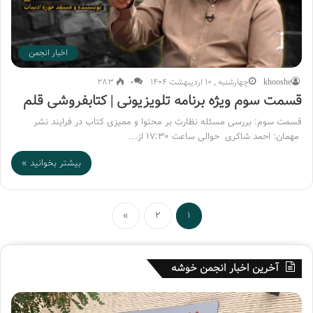
اخبار انجمن
khooshe
چهارشنبه , 10 اردیبهشت 1404
۰
283
قسمت سوم ویژه برنامه تلویزیونی | کتابفروشی قلم
قسمت سوم: بررسی مسئله نظارت بر محتوا و ممیزی کتاب در فرایند نشر
مهمان: احمد شاکری حوالی ساعت ۱۷:۳۰ از…
بیشتر بخوانید »
»
2
1
آخرین اخبار انجمن خوشه
ه