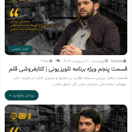
اخبار انجمن
khooshe
چهارشنبه , 10 اردیبهشت 1404
۰
355
قسمت پنجم ویژه برنامه تلویزیونی | کتابفروشی قلم
قسمت پنجم: بررسی مسئله نظارت بر محتوا و ممیزی کتاب در فرایند نشر
مهمان: محمدعلی مرادیان مدیر کل سابق دفتر…
بیشتر بخوانید »