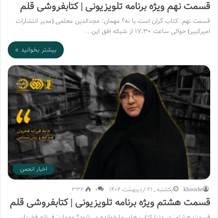
قسمت نهم ویژه برنامه تلویزیونی | کتابفروشی قلم
قسمت نهم: کتاب گران است یا نه؟ مهمان: مجدالدین معلمی (مدیر انتشارات
امیرکبیر) حوالی ساعت ۱۷:۳۰ از شبکه افق این…
بیشتر بخوانید »
اخبار انجمن
khooshe
یکشنبه , 21 اردیبهشت 1404
۰
332
قسمت هشتم ویژه برنامه تلویزیونی | کتابفروشی قلم
قسمت هشتم: در دنیا کتاب های ما خوانده می‌شود؟ مهمان: فرزانه فخریان