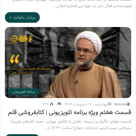
(نویسنده و فعال نشر در حوزه بین‌الملل) حوالی…
بیشتر بخوانید »
برنامه تلویزیونی
khooshe
چهارشنبه , 17 اردیبهشت 1404
۰
227
قسمت هفتم ویژه برنامه تلویزیونی | کتابفروشی قلم
قسمت هفتم: تألیف و ترجمه؛ تقابل یا تکامل مهمان: حجت الاسلام علیرضا
سبحانی نسب (مدیر انتشارات جمال) ساعت ۱۷:۳۰ از…