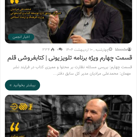
اخبار انجمن
khooshe
چهارشنبه , 10 اردیبهشت 1404
۰
334
قسمت چهارم ویژه برنامه تلویزیونی | کتابفروشی قلم
قسمت چهارم: بررسی مسئله نظارت بر محتوا و ممیزی کتاب در فرایند نشر
مهمان: محمدعلی مرادیان مدیر کل سابق دفتر…
بیشتر بخوانید »