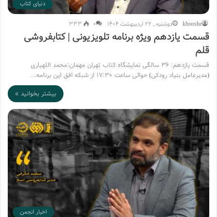
دنیای کتاب
khooshe
دوشنبه , 22 اردیبهشت 1404
۰
333
قسمت یازدهم ویژه برنامه تلویزیونی | کتابفروشی
قلم
قسمت یازدهم: ۳۶ سالگی نمایشگاه کتاب تهران مهمان:محمد اللهیاری
(مدیرعامل بنیاد رودکی) حوالی ساعت ۱۷:۳۰ از شبکه افق این برنامه…
بیشتر بخوانید »
اخبار انجمن