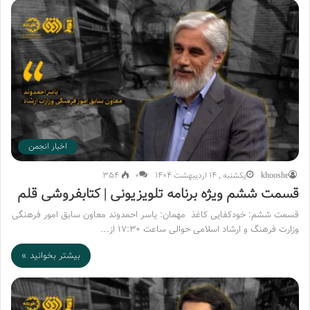
اخبار انجمن
khooshe
یکشنبه , 14 اردیبهشت 1404
۰
354
قسمت ششم ویژه برنامه تلویزیونی | کتابفروشی قلم
قسمت ششم: خودکفایی کاغذ مهمان: یاسر احمدوند معاون سابق امور فرهنگی
وزارت فرهنگ و ارشاد اسلامی حوالی ساعت ۱۷:۳۰ از…
بیشتر بخوانید »