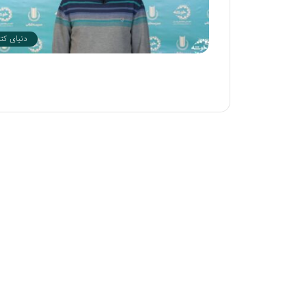
ر
ن
ا
دنیای کت
م
ه
ت
ل
و
ی
ز
ی
و
ن
ی
|
ک
ت
ا
ب
ف
ر