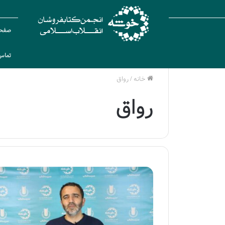
صفحه
تماس 
خانه
/
رواق
رواق
ق
س
م
ت
د
ه
م
دوشنبه , 22 اردیبهشت 1404
و
قسمت دهم ویژه ب
ی
کتابفروشی قلم
ژ
ه
ب