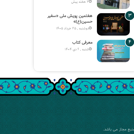
2 هفته پیش
هفتمین پویش ملی «سفیر
حسین(ع)»
دوشنبه , 25 خرداد 1405
معرفی کتاب
شنبه , 6 دی 1404
نبع مجاز می باشد.