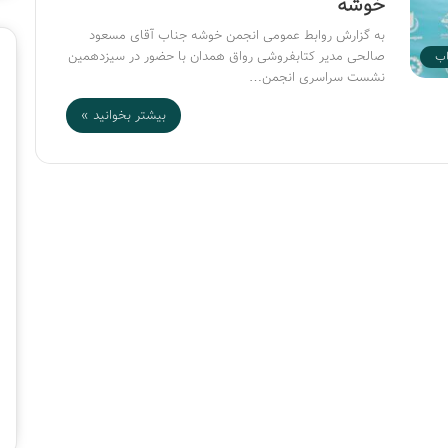
خوشه
ا
ی
به گزارش روابط عمومی انجمن خوشه جناب آقای مسعود
ب
صالحی مدیر کتابفروشی رواق همدان با حضور در سیزدهمین
اب
ر
نشست سراسری انجمن…
گ
ز
بیشتر بخوانید »
ا
ر
ی
ن
م
ا
ی
ش
گ
ا
ه
ب
ی
ن‌
ا