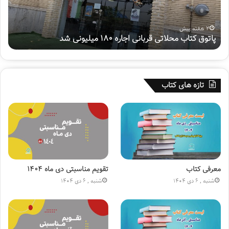
ت
پ
ا
و
ب
ی
2 هفته پیش
پاتوق کتاب محلاتی قربانی اجاره ۱۸۰ میلیونی شد
ه
م
ش
ح
م
ل
ل
ا
ی
ت
«
تازه های کتاب
ی
س
ق
ف
ر
ی
ب
ر
ا
ح
ن
س
ی
ی
ا
ن
معرفی کتاب
تقویم مناسبتی دی ماه ۱۴۰۴
ج
(
شنبه , 6 دی 1404
شنبه , 6 دی 1404
ا
ع
ر
)
ه
»
۱