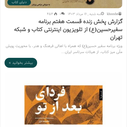
دنیای کتاب
khooshe
سه شنبه , 16 مرداد 1403
۰
454
گزارش پخش زنده قسمت هفتم برنامه
سفیرحسین(ع) از تلویزیون اینترنتی کتاب و شبکه
تهران
ویژه برنامه سفیر حسین(ع) که همراه با اهالی فرهنگ و هنر، با محوریت پویش
ملّی میز کتاب، از هیئات سرتاسر ایران…
بیشتر بخوانید »