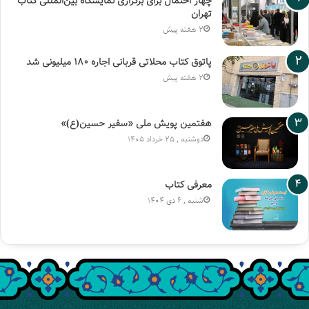
چهار احتمال برای برگزاری نمایشگاه بین‌المللی کتاب
تهران
2 هفته پیش
پاتوق کتاب محلاتی قربانی اجاره ۱۸۰ میلیونی شد
2 هفته پیش
هفتمین پویش ملی «سفیر حسین(ع)»
دوشنبه , 25 خرداد 1405
معرفی کتاب
شنبه , 6 دی 1404