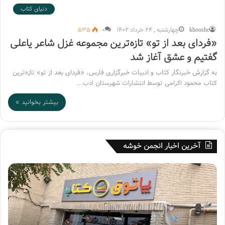
دنیای کتاب
khooshe
چهارشنبه , 24 خرداد 1402
۰
535
«فردای بعد از تو» تازه‌ترین مجموعه غزل شاعر یاعلی
گفتیم و عشق آغاز شد
به گزارش خبرنگار کتاب و ادبیات خبرگزاری فارس، «فردای بعد از تو» تازه‌ترین
کتاب محمود اکرامی توسط انتشارات شهرستان ادب…
بیشتر بخوانید »
آخرین اخبار انجمن خوشه
پ
ه
ا
ف
ت
ت
و
م
ق
ی
ک
ن