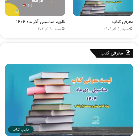
۸
۰
م
ی
معرفی کتاب
تقویم مناسبتی آذر ماه ۱۴۰۴
ل
شنبه , 8 آذر 1404
شنبه , 8 آذر 1404
ی
و
ن
معرفی کتاب
ی
ش
د
دنیای کتاب