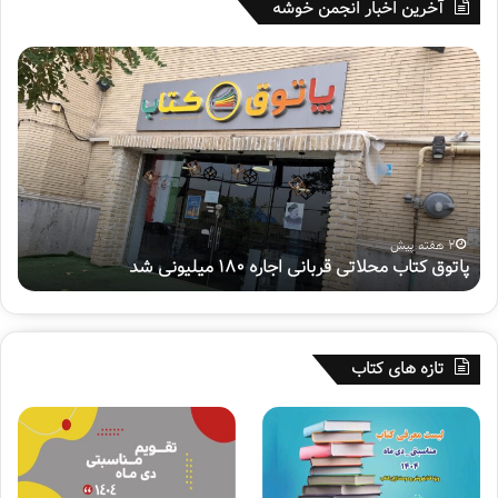
آخرین اخبار انجمن خوشه
پ
ه
ا
ف
ت
ت
و
م
ق
ی
ک
ن
ت
پ
ا
و
ب
ی
2 هفته پیش
پاتوق کتاب محلاتی قربانی اجاره ۱۸۰ میلیونی شد
ه
م
ش
ح
م
ل
ل
ا
ی
ت
«
تازه های کتاب
ی
س
ق
ف
ر
ی
ب
ر
ا
ح