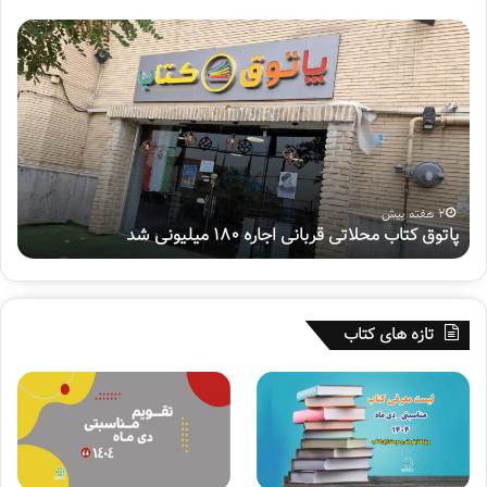
پ
ه
ا
ف
ت
ت
و
م
ق
ی
ک
ن
ت
پ
ا
و
ب
ی
2 هفته پیش
پاتوق کتاب محلاتی قربانی اجاره ۱۸۰ میلیونی شد
ه
م
ش
ح
م
ل
ل
ا
ی
ت
«
تازه های کتاب
ی
س
ق
ف
ر
ی
ب
ر
ا
ح
ن
س