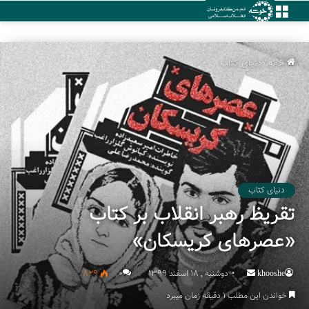
منو
خانه
/
دنیای کتاب
دنیای کتاب
تقریظ رهبر انقلاب بر کتاب
«عصرهای کریسکان»
khooshe
Send
دوشنبه , 18 اسفند 1399
۰
829
an
خواندن این مطلب 1 دقیقه زمان میبرد
email