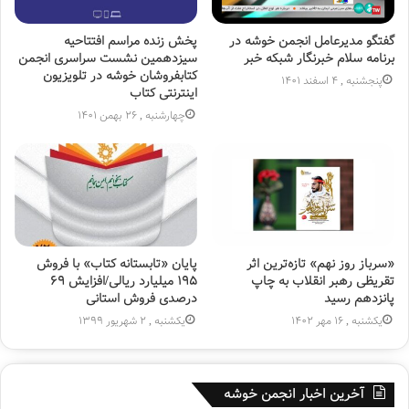
گفتگو مدیرعامل انجمن خوشه در
پخش زنده مراسم افتتاحیه
برنامه سلام خبرنگار شبکه خبر
سیزدهمین نشست سراسری انجمن
کتابفروشان خوشه در تلویزیون
پنجشنبه , 4 اسفند 1401
اینترنتی کتاب
چهارشنبه , 26 بهمن 1401
«سرباز روز نهم» تازه‌ترین اثر
پایان «تابستانه کتاب» با فروش
تقریظی رهبر انقلاب به چاپ
۱۹۵ میلیارد ریالی/افزایش ۶۹
پانزدهم رسید
درصدی فروش استانی
یکشنبه , 16 مهر 1402
یکشنبه , 2 شهریور 1399
آخرین اخبار انجمن خوشه