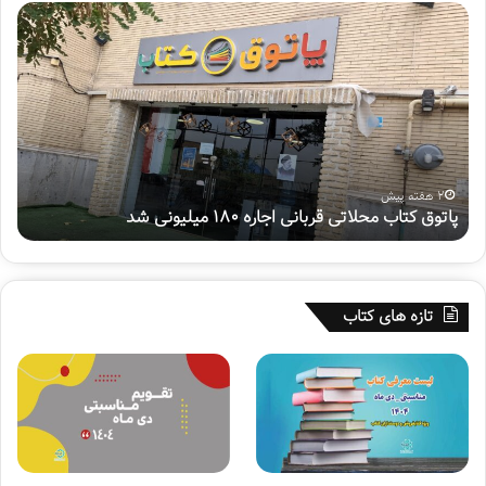
پ
ه
ا
ف
ت
ت
و
م
ق
ی
ک
ن
ت
پ
ا
و
ب
ی
2 هفته پیش
پاتوق کتاب محلاتی قربانی اجاره ۱۸۰ میلیونی شد
ه
م
ش
ح
م
ل
ل
ا
ی
ت
«
تازه های کتاب
ی
س
ق
ف
ر
ی
ب
ر
ا
ح
ن
س
ی
ی