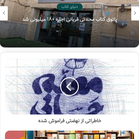
دنیای کتاب
پاتوق کتاب محلاتی قربانی اجاره ۱۸۰ میلیونی شد
مانند سایر بیانات امام، این کار هم نیاز به سربازان مجاهد
فرهنگی داشت و عده‌ای از جوانان آن دوران به این فرمان لیبک
گفتند. پاسخ اغلب آموزشیارهای نهضت سوادآموزی وقتی از آنها
می‌پرسیدیم «چرا نهضت را انتخاب کردید؟» همین بود؛ فرمان
امام. با وجود شرایط مشقت‌بار خدمت در روستاهای محروم و
دورافتاده و با اینکه در آن زمان مشکل بیکاری به معنای
خاطراتی از نهضتی فراموش‌ شده
امروزی‌اش مطرح نبود، اما آنها آموزشیاری نهضت سوادآموزی را
به‌عنوان شغل انتخاب کردند. علاوه بر این، بسیاری از
تحصیلکرده‌ها در آن دوران به‌شکل افتخاری و صرفاً برای زدودن