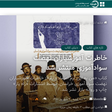
منو
خانه
/
تازه های کتاب
تازه های کتاب
دنیای کتاب
خاطرات آموزشیاران نهضت
سوادآموزی منتشر شد
کتاب «من به این آرم اعتماد دارم»؛ خاطرات آموزشیاران
نهضت سوادآموزی خراسان، توسط انتشارات «راه یار»
چاپ و روانه بازار نشر شد.
khooshe
Send
سه شنبه , 9 شهریور 1400
۰
980
an
خواندن این مطلب 2 دقیقه زمان میبرد
email