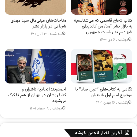
کتاب «حاج قاسمی که می‌­شناسم»
مناجات‌های مینی‌مال سید‌ مهدی
به بازار نشر آمد/ من کاندیدای
شجاعی در بازار نشر
شهادتم نه ریاست جمهوری
سه شنبه , 10 آبان 1401
دوشنبه , 6 دی 1400
نگاهی به کتاب‌های “عین صاد” با
احمدوند: اتحادیه ناشران و
موضوع امام اول شیعیان
کتابفروشان در تهران از هم تفکیک
می‌شوند
یکشنبه , 16 بهمن 1401
دوشنبه , 8 اسفند 1401
آخرین اخبار انجمن خوشه