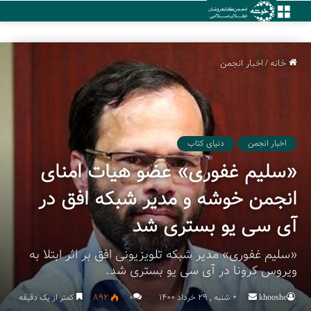
منو
خانه
/
اخبار انجمن
اخبار انجمن
دنیای کتاب
«سلیم غفوری» عضو هیات امنای
انجمن خوشه و مدیر شبکه افق در
آی سی یو بستری شد
«سلیم غفوری» مدیر شبکه تلویزیونی افق بر اثر ابتلا به
ویروس کرونا در آی سی یو بستری شد.
khooshe
Send
شنبه , 29 خرداد 1400
۰
892
کمتر از یک دقیقه