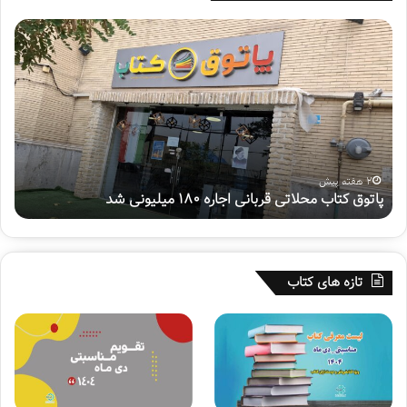
پ
ه
ا
ف
ت
ت
و
م
ق
ی
ک
ن
ت
پ
ا
و
ب
ی
2 هفته پیش
پاتوق کتاب محلاتی قربانی اجاره ۱۸۰ میلیونی شد
ه
م
ش
ح
م
ل
ل
ا
ی
ت
«
تازه های کتاب
ی
س
ق
ف
ر
ی
ب
ر
ا
ح
ن
س