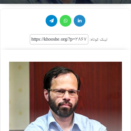
an
email
لینکدین
واتس آپ
تلگرام
لینک کوتاه: