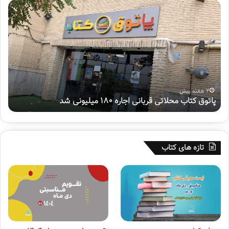
پ
ه
ا
ف
ت
ت
و
م
ق
ی
ک
ن
ت
پ
ا
و
ب
ی
2 هفته پیش
پاتوق کتاب محلاتی قربانی اجاره ۱۸۰ میلیونی شد
ه
م
ش
ح
م
ل
ل
ا
ی
ت
«
تازه های کتاب
ی
س
ق
ف
ر
ی
ب
ر
ا
ح
ن
س
ی
ی