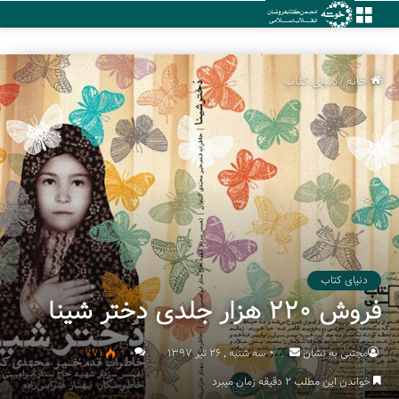
منو
خانه
/
دنیای کتاب
دنیای کتاب
فروش ۲۲۰ هزار جلدی دختر شینا
مجتبی به نشان
Send
سه شنبه , 26 تیر 1397
۰
771
an
خواندن این مطلب 2 دقیقه زمان میبرد
email