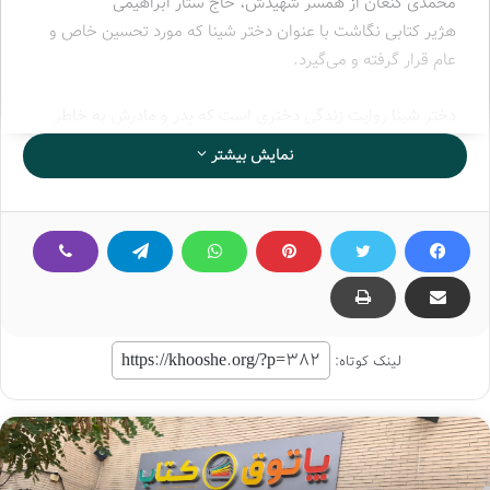
محمدی کنعان از همسر شهیدش، حاج ستار ابراهیمی
هژیر کتابی نگاشت با عنوان دختر شینا که مورد تحسین خاص و
عام قرار گرفته و می‌گیرد.
دختر شینا روایت زندگی دختری است که پدر و مادرش به خاطر
حفظ اعتقاداتشان او را به کلاس‌های مختلط مدارس قبل از
نمایش بیشتر
انقلاب نفرستادند. دختری که چون مدرسه نرفت، بی‌سواد بود،
اما باور و ایمان با ثباتی داشت. دختری که آن‌قدر می‌ایستد و
می‌افتد و دوباره برمی‌خیزد تا جنگ را تحقیر کند و به همه نشان
دهد که جهاد واقعی زن، تلاش در جهت تربیت درست فرزندان و
حمایت از همسر در راه مبارزه با دشمنان دین و کشورش است.
لینک کوتاه:
دختر شینا در ۱۹ فصل روایت شده است که از دوران کودکی قدم
خیر آغاز می‌شود؛ از زمانی که نامش را به خاطر قدم خوشی که
داشت «قدم خیر» گذاشتند تا زمانی که حماسه زندگی‌اش را در
پشت جبهه‌ها رقم زد و نامش به عنوان همسر شهید حاج ستار