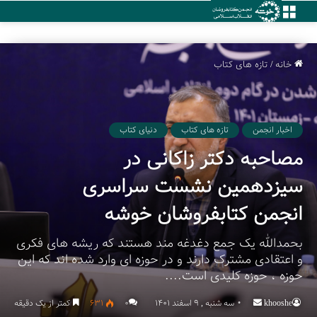
منو
خانه
/
تازه های کتاب
اخبار انجمن
تازه های کتاب
دنیای کتاب
مصاحبه دکتر زاکانی در
سیزدهمین نشست سراسری
انجمن کتابفروشان خوشه
بحمدالله یک جمع دغدغه مند هستند که ریشه های فکری
و اعتقادی مشترک دارند و در حوزه ای وارد شده اند که این
حوزه ، حوزه کلیدی است....
khooshe
Send
سه شنبه , 9 اسفند 1401
۰
631
کمتر از یک دقیقه