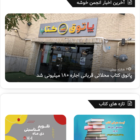
آخرین اخبار انجمن خوشه
پ
ه
ا
ف
ت
ت
و
م
ق
ی
ک
ن
ت
پ
ا
و
ب
ی
2 هفته پیش
پاتوق کتاب محلاتی قربانی اجاره ۱۸۰ میلیونی شد
ه
م
ش
ح
م
ل
ل
ا
ی
ت
«
تازه های کتاب
ی
س
ق
ف
ر
ی
ب
ر
ا
ح