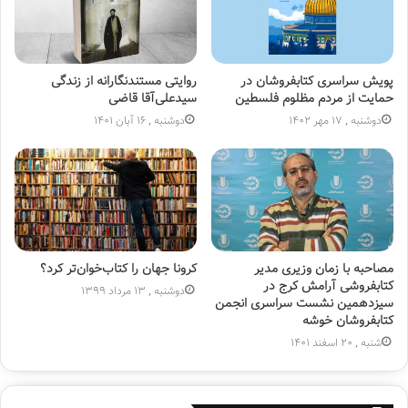
پویش سراسری کتابفروشان در
روایتی مستندنگارانه از زندگی
حمایت از مردم مظلوم فلسطین
سیدعلی‌آقا قاضی
دوشنبه , 17 مهر 1402
دوشنبه , 16 آبان 1401
مصاحبه با زمان وزیری مدیر
کرونا جهان را کتاب‌خوان‌تر کرد؟
کتابفروشی آرامش کرج در
دوشنبه , 13 مرداد 1399
سیزدهمین نشست سراسری انجمن
کتابفروشان خوشه
شنبه , 20 اسفند 1401