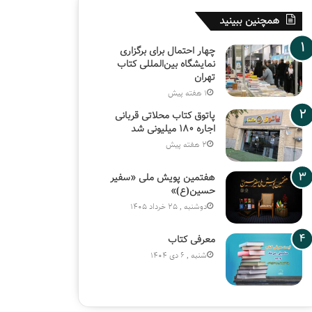
همچنین ببینید
چهار احتمال برای برگزاری
نمایشگاه بین‌المللی کتاب
تهران
1 هفته پیش
پاتوق کتاب محلاتی قربانی
اجاره ۱۸۰ میلیونی شد
2 هفته پیش
هفتمین پویش ملی «سفیر
حسین(ع)»
دوشنبه , 25 خرداد 1405
معرفی کتاب
شنبه , 6 دی 1404