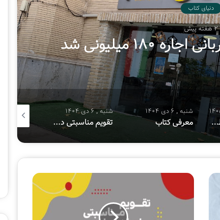
ا
دنیای کتاب
ن
2 هفته پیش
 ۱۸۰ میلیونی شد
شنبه , 6 دی 1404
شنبه , 6 دی 1404
شنبه , 8 آذر 1404
هفتمین پویش ملی «سفیر حسین(ع)»
معرفی کتاب
تقویم مناسبتی دی ماه ۱۴۰۴
معرفی کتا