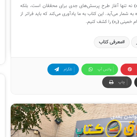
ی
م (ره) نه تنها آغاز طرح پرسش‌های جدی برای محققان است، بلکه
ش
شمار می‌آید. این کتاب به ما یادآوری می‌کند که باید فراتر از
گ
 خمینی (ره) را کشف کنیم.
ا
ه
ب
معرفی کتاب
ی
ن‌
ا
ل
م
واتس آپ
تلگرام
ل
ل
چاپ
ی
ک
ت
ا
ب
اندن بعدی
ت
ه
ر