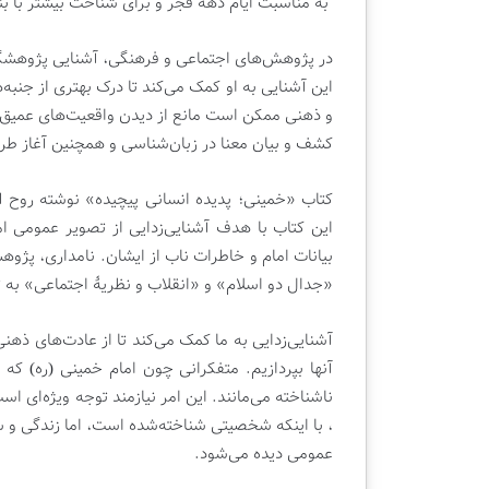
م
به مناسبت ایام دهه فجر و برای شناخت بیشتر با بنی
ت
د
در پژوهش‌های اجتماعی و فرهنگی، آشنایی پژوهشگر
ه
این آشنایی به او کمک می‌کند تا درک بهتری از جنبه
م
دوشنبه , 22 اردیبهشت 1404
و ذهنی ممکن است مانع از دیدن واقعیت‌های عمیق‌ت
و
قسمت دهم ویژه ب
ی
کشف و بیان معنا در زبان‌شناسی و همچنین آغاز ط
کتابفروشی قلم
ژ
ه
کتاب «خمینی؛ پدیده انسانی پیچیده» نوشته روح الل
ب
این کتاب با هدف آشنایی‌زدایی از تصویر عمومی 
ر
ن
بیانات امام و خاطرات ناب از ایشان. نامداری، پژوه
ا
«جدال دو اسلام» و «انقلاب و نظریۀ اجتماعی» به ت
م
ه
آشنایی‌زدایی به ما کمک می‌کند تا از عادت‌های ذهن
ت
ل
آنها بپردازیم. متفکرانی چون امام خمینی (ره) که
و
ناشناخته می‌مانند. این امر نیازمند توجه ویژه‌ای اس
ی
، با اینکه شخصیتی شناخته‌شده است، اما زندگی و 
ز
عمومی دیده می‌شود.
ی
و