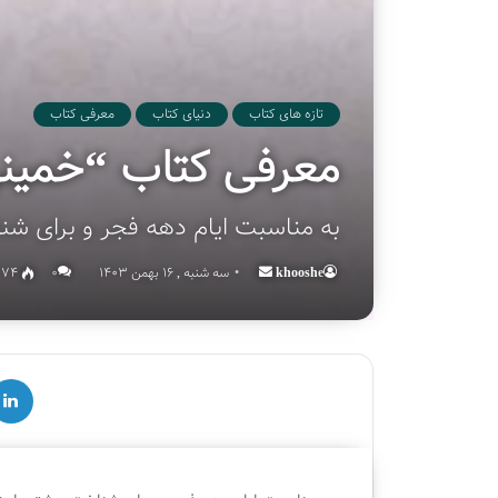
تازه های کتاب
دنیای کتاب
معرفی کتاب
معرفی کتاب “خمینی
به مناسبت ایام دهه فجر و برای شناخ
khooshe
Send
سه شنبه , 16 بهمن 1403
۰
74
an
email
لینکدین
ق
س