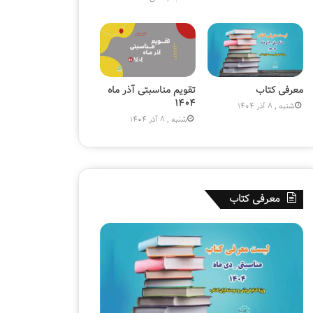
ر
)
ه
»
۱
۸
۰
م
معرفی کتاب
تقویم مناسبتی آذر ماه
ی
۱۴۰۴
شنبه , 8 آذر 1404
ل
شنبه , 8 آذر 1404
ی
و
ن
ی
ش
معرفی کتاب
د