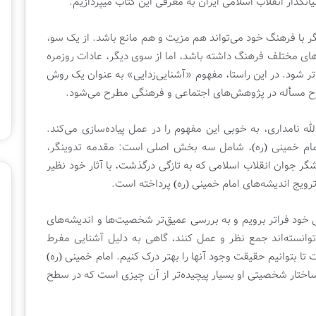
ا
انگذار انقلاب اسلامی ایران به معرفی این کتاب میپردازیم.
ر
ا
 با فرهنگ خود می‌تواند هم مزیت و هم مانع باشد. از یک سو،
ح
‌های مختلف فرهنگ داشته باشد، اما از سوی دیگر، عادات روزمره
ت
1 هفته پیش
ر شود. در این راستا، مفهوم «آشنایی‌زدایی» به عنوان یک روش
م
رنامه تلویزیونی |
چهار احتمال برای برگزاری نمایشگاه
ا
رح مسأله در پژوهش‌های اجتماعی و فرهنگی مطرح می‌شود.
بین‌المللی کتاب تهران
ل
ب
ه نامداری، به خوبی این مفهوم را در عمل پیاده‌سازی می‌کند.
ر
امام خمینی (ره)، شامل سه بخش اصلی است: مقدمه تدوینگر،
ا
ی
شگر جوان انقلاب اسلامی که به تازگی درگذشت، با آثار خود نظیر
ب
رویج اندیشه‌های امام خمینی (ره) پرداخته است.
ر
گ
ی خود فراتر برویم و به بررسی عمیق‌تر شخصیت‌ها و اندیشه‌های
ز
ا
 توانسته‌اند جمع نظر و عمل کنند، گاهی به دلیل آشنایی مفرط
ر
ت تا بتوانیم حقیقت وجود آنها را بهتر درک کنیم. امام خمینی (ره)
ی
ساختار شخصیتی او بسیار پیچیده‌تر از آن چیزی است که در سطح
ن
م
ا