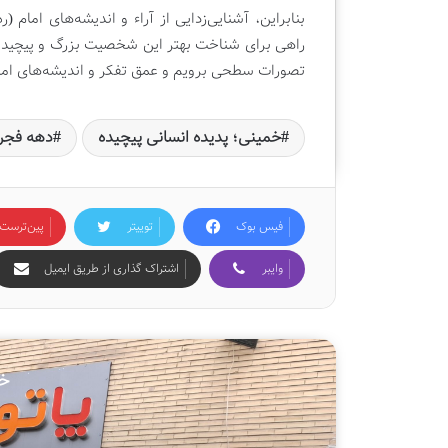
ن
بنابراین، آشنایی‌زدایی از آراء و اندیشه‌های اما
ی
راهی برای شناخت بهتر این شخصیت بزرگ و پیچیده به 
|
تصورات سطحی برویم و عمق تفکر و اندیشه‌های امام
ک
ت
ا
خمینی؛ پدیده انسانی پیچیده
دهه فجر
ب
ف
ر
و
ش
فیس بوک
توییتر
‫پین‌ترست
ی
ق
وایبر
اشتراک گذاری از طریق ایمیل
ل
م
خو