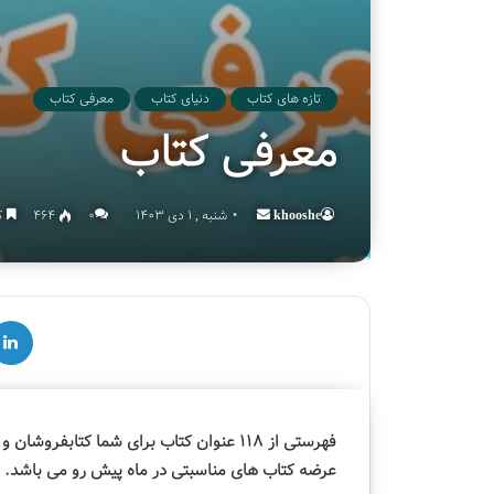
تازه های کتاب
دنیای کتاب
معرفی کتاب
معرفی کتاب
khooshe
Send
شنبه , 1 دی 1403
۰
464
کم
an
email
لینکدین
ق
س
م
فهرستی از 118 عنوان کتاب
برای شما کتابفروشان و د
ت
عرضه کتاب های مناسبتی در ماه پیش رو می باشد.
د