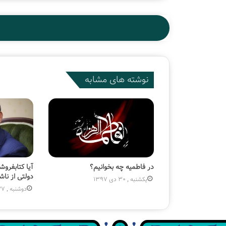
نوشته های مشابه
در فاطمیه چه بخوانیم؟
آیا کتابفروش
دولتی از نا
یکشنبه , 30 دی 1397
دوشنبه , 27 اردیبهشت 1400