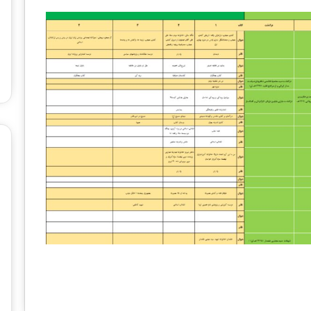
ح
ت
1 هفته پیش
م
رنامه تلویزیونی |
چهار احتمال برای برگزاری نمایشگاه
ا
بین‌المللی کتاب تهران
ل
ب
ر
ا
ی
ب
ر
گ
ز
ا
ر
ی
ن
م
ا
ی
ش