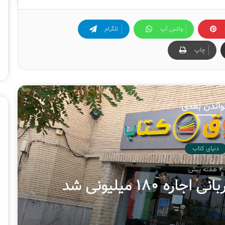
گ
ا
ه
واتس آپ
تلگرام
ب
ی
چاپ
ن‌
ا
ل
م
ل
اندن بعدی
ل
ی
ک
ت
دنیای کتاب
ا
ب
2 هفته پیش
ت
 ۱۸۰ میلیونی شد
ه
ر
ا
ن