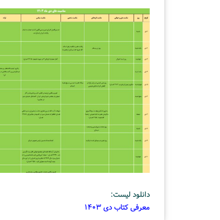
ه
م
دوشنبه , 22 اردیبهشت 1404
و
قسمت دهم ویژه ب
ی
کتابفروشی قلم
ژ
ه
ب
ر
ن
ا
م
ه
ت
ل
و
ی
ز
ی
و
دانلود لیست:
ن
معرفی کتاب دی 1403
ی