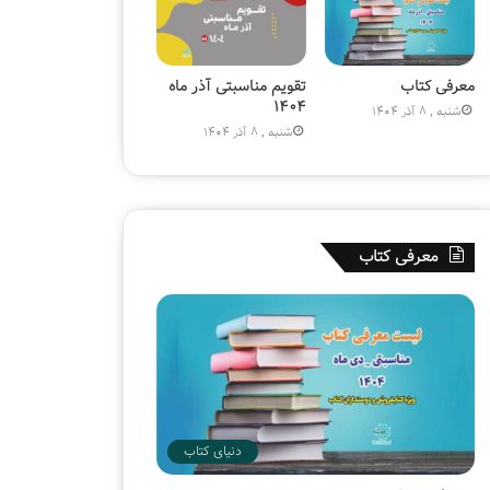
۱
۸
۰
م
معرفی کتاب
تقویم مناسبتی آذر ماه
ی
۱۴۰۴
شنبه , 8 آذر 1404
ل
شنبه , 8 آذر 1404
ی
و
ن
ی
ش
معرفی کتاب
د
دنیای کتاب
دوشنبه , 25 خرداد 1405
هفتمین پویش ملی «سفیر ح
دنیای کتاب