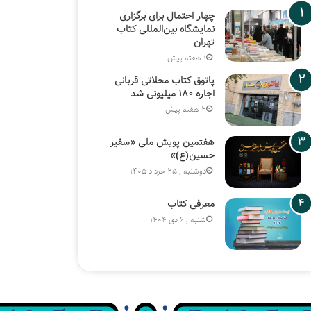
چهار احتمال برای برگزاری
نمایشگاه بین‌المللی کتاب
تهران
1 هفته پیش
پاتوق کتاب محلاتی قربانی
اجاره ۱۸۰ میلیونی شد
2 هفته پیش
هفتمین پویش ملی «سفیر
حسین(ع)»
دوشنبه , 25 خرداد 1405
معرفی کتاب
شنبه , 6 دی 1404