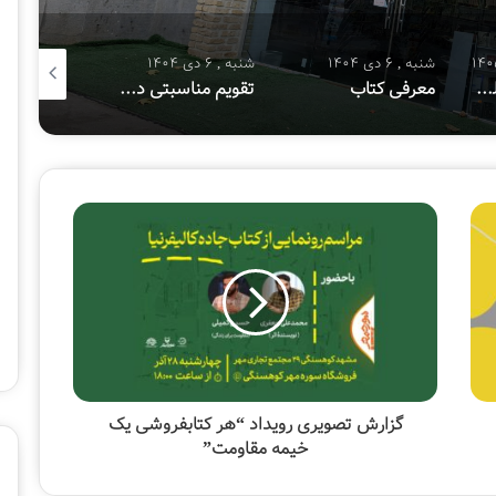
شنبه , 6 دی 1404
شنبه , 6 دی 1404
شنبه , 8 آذر 1404
هفتمین پویش ملی «سفیر حسین(ع)»
معرفی کتاب
تقویم مناسبتی دی ماه ۱۴۰۴
معرفی کتا
گزارش تصویری رویداد “هر کتابفروشی یک
خیمه مقاومت”