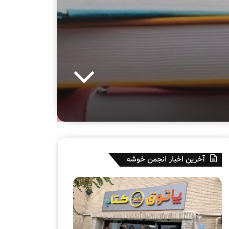
آخرین اخبار انجمن خوشه
پ
ه
ا
ف
ت
ت
و
م
ق
ی