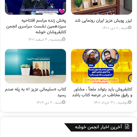
تیزر پویش عزیز ایران رونمایی شد
پخش زنده مراسم افتتاحیه
سیزدهمین نشست سراسری انجمن
شنبه , 11 دی 1400
کتابفروشان خوشه
پنجشنبه , 4 اسفند 1401
کتابفروش باید بتواند ملجأ ، مشاور
کتاب «سلیمانی عزیز ۱» به پله صدم
و رفیق مخاطب در عرصه کتاب باشد
رسید
دوشنبه , 30 خرداد 1401
شنبه , 2 دی 1402
آخرین اخبار انجمن خوشه