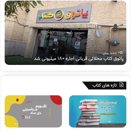
پ
ه
ا
ف
ت
ت
و
م
ق
ی
ک
ن
ت
پ
ا
و
ب
ی
2 هفته پیش
پاتوق کتاب محلاتی قربانی اجاره ۱۸۰ میلیونی شد
ه
م
ش
ح
م
ل
ل
ا
ی
ت
«
تازه های کتاب
ی
س
ق
ف
ر
ی
ب
ر
ا
ح
ن
س
ی
ی