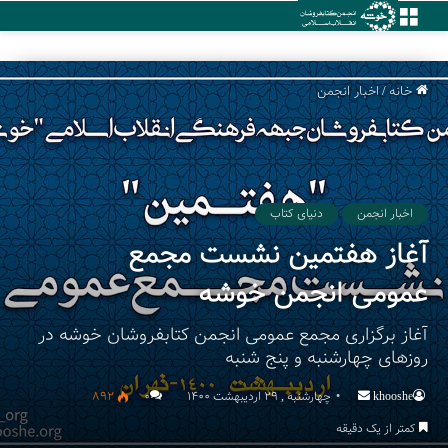
منو
خانه
/
اخبار انجمن
اخبار انجمن
دنیای کتاب
آغاز هفتمین نشست مجمع
عمومی انجمن خوشه
آغاز برگزاری مجمع عمومی انجمن کتابفروشان خوشه در
روزهای چهارشنبه و پنج شنبه
khooshe
Send
چهارشنبه , 29 اردیبهشت 1400
۰
892
an
کمتر از یک دقیقه
email