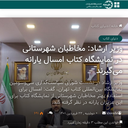
منو
خانه
/
دنیای کتاب
دنیای کتاب
وزیر ارشاد: مخاطبان شهرستانی
در نمایشگاه کتاب امسال یارانه
می‌گیرند
وزیر ارشاد در نشست شورای سیاست‌گذاری سی‌وسومین
نمایشگاه بین‌المللی کتاب تهران، گفت: امسال برای
استفاده بهتر مخاطبان شهرستانی از نمایشگاه کتاب برای
این عزیزان یارانه‌ در نظر گرفته شد.
khooshe
Send
دوشنبه , 22 فروردین 1401
۰
691
an
خواندن این مطلب 3 دقیقه زمان میبرد
email