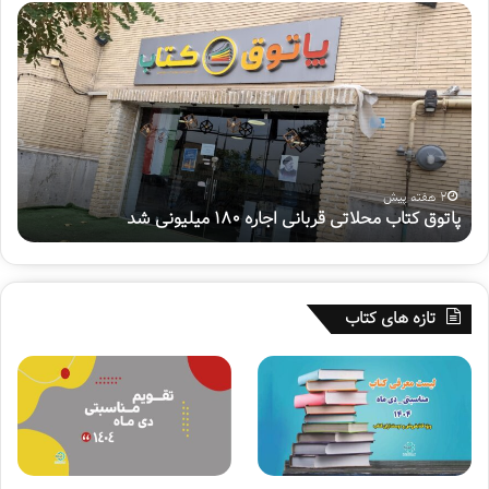
پ
ه
ا
ف
ت
ت
و
م
ق
ی
ک
ن
ت
پ
ا
و
ب
ی
2 هفته پیش
پاتوق کتاب محلاتی قربانی اجاره ۱۸۰ میلیونی شد
ه
م
ش
ح
م
ل
ل
ا
ی
ت
«
تازه های کتاب
ی
س
ق
ف
ر
ی
ب
ر
ا
ح
ن
س
ی
ی