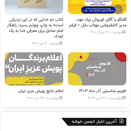
گفتگو با آقای کوروش نیک عهد،
کتاب «و خدایی که در این نزدیکی
مدیر کتابفروشی مهتاب بابل + فیلم
است» به چاپ چهارم رسید/ راهکار
امام صادق برای معرفی خدا به یک
دوشنبه , 30 خرداد 1401
کودک
دوشنبه , 4 دی 1402
تقویم مناسبتی آذر مـاه ۱۴۰۳
اعلام نتایج پویش عزیز ایران
چهارشنبه , 30 آبان 1403
چهارشنبه , 29 دی 1400
آخرین اخبار انجمن خوشه