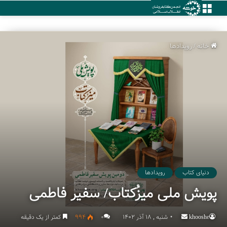
منو
خانه
/
رویدادها
دنیای کتاب
رویدادها
پویش ملی میزُکتاب/ سفیر فاطمی
khooshe
Send
شنبه , 18 آذر 1402
۰
994
کمتر از یک دقیقه