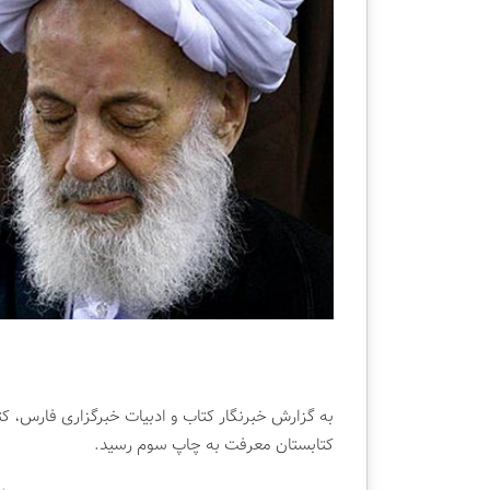
ه
م
دوشنبه , 22 اردیبهشت 1404
و
قسمت دهم ویژه ب
ی
کتابفروشی قلم
ژ
ه
ب
ر
ن
ا
م
ه
ت
ل
و
ی
ز
ی
به گزارش خبرنگار کتاب و ادبیات خبرگزاری فارس، ک
و
کتابستان معرفت به چاپ سوم رسید.
ن
ی