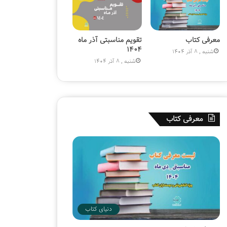
۱
۸
۰
م
معرفی کتاب
تقویم مناسبتی آذر ماه
ی
۱۴۰۴
شنبه , 8 آذر 1404
ل
شنبه , 8 آذر 1404
ی
و
ن
ی
ش
معرفی کتاب
د
دنیای کتاب