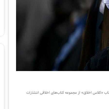
ح
ت
2 هفته پیش
م
رنامه تلویزیونی |
چهار احتمال برای برگزاری نمایشگاه
ا
بین‌المللی کتاب تهران
ل
ب
ر
ا
ی
ب
ر
گ
ز
ا
ر
ی
ن
م
تاب «کلاس اخلاق» از مجموعه کتاب‌های اخلاقی انتشارات
ا
ی
ش