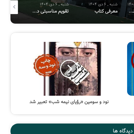
شنبه , 6 دی 1404
شنبه , 6 دی 1404
شنبه , 8 آذر 1404
هفتمین پویش ملی «سفیر حسین(ع)»
معرفی کتاب
تقویم مناسبتی دی ماه ۱۴۰۴
معرفی کتا
نود و سومین «رؤیای نیمه شب» تعبیر شد
دیدگاه ها