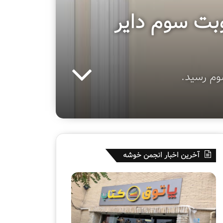
وبت سوم دایر
وم رسید.
آخرین اخبار انجمن خوشه
پ
ه
ا
ف
ت
ت
و
م
ق
ی