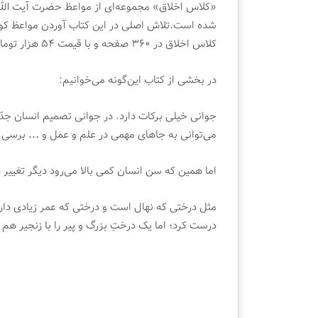
|
«کلاس اخلاق» مجموعه‌ای از مواعظ حضرت آیت ال
ک
شده است.تلاش اصلی در این کتاب آوردن مواعظ کوتاه
ت
کلاس اخلاق در ۳۶۰ صفحه و با قیمت ۵۴ هزار تومان روانه بازار نشر شده است.
ا
ب
در بخشی از کتاب این‌گونه می‌خوانیم:
ف
ر
و
جوانی خیلی برکات دارد. در جوانی تصمیم انسان جدّ
ش
می‌توانی به جاهای مهمی در علم و عمل و … برسی
ی
ق
ل
اما همین که سن انسان کمی بالا می‌‌رود دیگر تغی
م
مثل درختی که نهال است و درختی که عمر زیادی دارد؛ 
درست کرد؛ اما یک درختِ بزرگ و پیر را با زنجیر هم