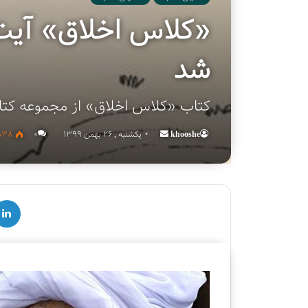
«کلاس اخلاق» آیت‌
شد
کتاب «کلاس اخلاق» از مجموعه کتا
khooshe
Send
یکشنبه , 26 بهمن 1399
۰
538
an
email
لینکدین
ق
س
م
ت
د