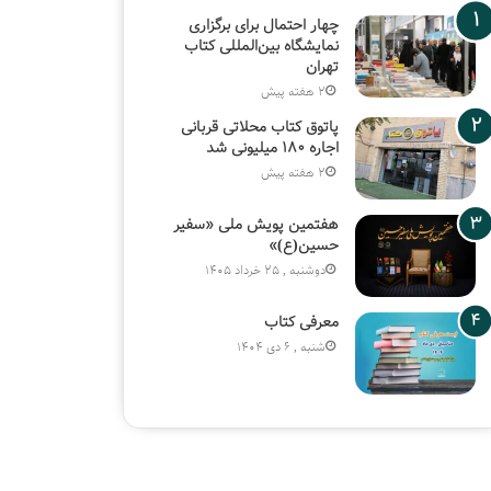
چهار احتمال برای برگزاری
نمایشگاه بین‌المللی کتاب
تهران
2 هفته پیش
پاتوق کتاب محلاتی قربانی
اجاره ۱۸۰ میلیونی شد
2 هفته پیش
هفتمین پویش ملی «سفیر
حسین(ع)»
دوشنبه , 25 خرداد 1405
معرفی کتاب
شنبه , 6 دی 1404