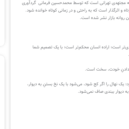
گ
له مجتهدی تهرانی است که توسط محمدحسین فرمانی گردآوری
ا
 و اثرگذار است که به راحتی و در زمانی کوتاه خوانده شود.
ه
ب
ی
ن‌
ا
ل
ی‌تر است؛ اراده انسان محکم‌تر است؛ با یک تصمیم شما
م
.
ل
ل
ی
یر دادنِ خودت، سخت است.
ک
ت
یک نهال را اگر کج شود، می‌‌شود با یک نخ بستنِ به دیوار،
ا
 به دیوار ببندی صاف نمی‌شود.
ب
ت
ه
ر
ا
ن