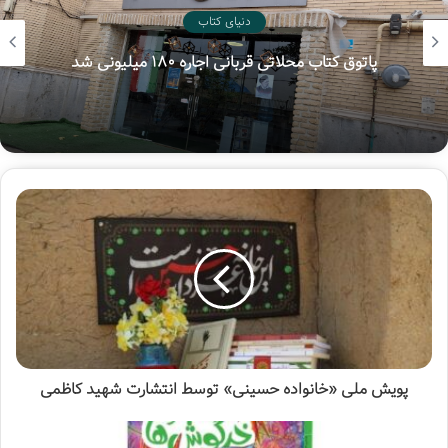
دنیای کتاب
همه‌ی مقیدهاست.همچنین همه‌ی انسان‌ها، فطرتا واسطه‌ی
فیض خود را دوست دارند؛ یعنی کسی که به آن‌ها احسان می‌کند
پاتوق کتاب محلاتی قربانی اجاره ۱۸۰ میلیونی شد
و واسطه‌ی رسیدن الطاف و نعمات الهی به ایشان است.
از سوی دیگر، ولی الهی که واسطه‌ی فیض است و به همه‌ی
انسان‌ها محبت و احسان دارد نیز در این مسیر آمده تا ظرفیت
همه را به فعلیت برساند؛ بنابراین همه او را دوست دارند.اگرچه
گاهی عادت‌ها و غفلت‌ها باعث می‌شود تا امام و ولیّ الهی را
نشناسیم، اما اگر نسبت به او شناختی داشته باشیم، به او مهر
می‌ورزیم. چطور اگر کسی به ما کمکی کند یا شرایطی که نیاز
داریم به ما هدیه با قرضی بدهد، از او خشنود می‌شویم و او را
دوست می‌داریم؛ اما از دوست داشتن کسی که همه‌ی وجود را به
امر الهی، برای هدایت ما داده است، غافل هستیم!
قرآن کریم می‌فرماید، زمانی که در دریا،سختی و آسیبی به شما
می‌رسد و کشتی در گرداب دریا می‌افتد و در حال غرق شدن است،
همه را گم می‌کنید و در آن‌جا فقط خدا را می‌بینید و او را صدا
پویش ملی «خانواده حسینی» توسط انتشارت شهید کاظمی
می‌زنید:«وَ إِذا مَسَّکُمُ الضُّرُّ فِی الْبَحْرِ ضَلَّ مَنْ تَدْعُونَ إِلَّا إِیَّاهُ» در
آن اوضاع، همه فراموش و محو می‌شوند و فقط او‌می‌ماند. در آن