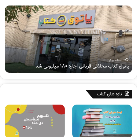
پ
ه
ا
ف
ت
ت
و
م
ق
ی
ک
ن
ت
پ
ا
و
ب
ی
2 هفته پیش
پاتوق کتاب محلاتی قربانی اجاره ۱۸۰ میلیونی شد
ه
م
ش
ح
م
ل
ل
ا
ی
ت
«
تازه های کتاب
ی
س
ق
ف
ر
ی
ب
ر
ا
ح
ن
س