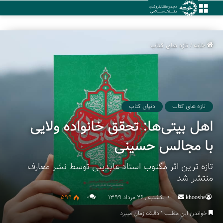
منو
خانه
/
تازه های کتاب
تازه های کتاب
دنیای کتاب
اهل بیتی‌ها: تحقق خانواده ولایی
با مجالس حسینی
تازه ترین اثر مکتوب استاد عابدینی توسط نشر معارف
منتشر شد
khooshe
Send
یکشنبه , 26 مرداد 1399
۰
599
an
خواندن این مطلب 1 دقیقه زمان میبرد
email