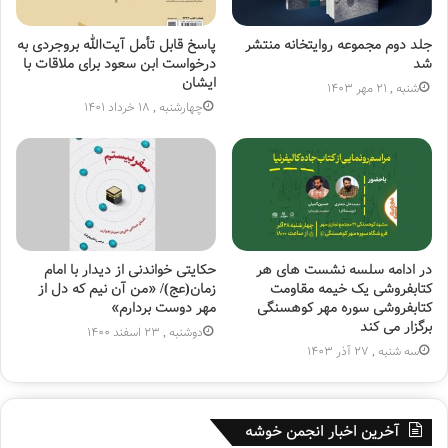
جلد دوم مجموعه روایتخانه منتشر
پاسخ قابل تأ‌مل آیت‌الله بروجردی به
شد
درخواست ابن سعود برای ملاقات با
ایشان
شنبه , 21 مهر 1403
چهارشنبه , 18 خرداد 1401
در ادامه سلسه نشست های هر
حکایتی خواندنی از دیدار با امام
کتابفروشی یک خیمه مقاومت
زمان(عج)/ «من آن نیم که دل از
کتابفروشی سوره مهر کوهسنگی
مهر دوست بردارم»
برگزار می کند
دوشنبه , 23 اسفند 1400
سه شنبه , 27 آذر 1403
آخرین اخبار انجمن خوشه