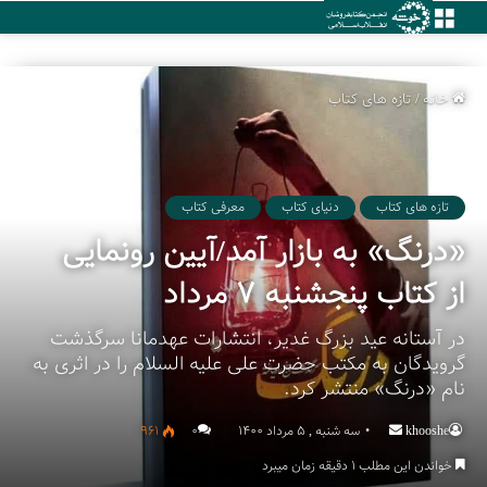
منو
خانه
/
تازه های کتاب
تازه های کتاب
دنیای کتاب
معرفی کتاب
«درنگ» به بازار آمد/آیین رونمایی
از کتاب پنجشنبه ۷ مرداد
در آستانه عید بزرگ غدیر، انتشارات عهدمانا سرگذشت
گرویدگان به مکتب حضرت علی علیه السلام را در اثری به
نام «درنگ» منتشر کرد.
khooshe
Send
سه شنبه , 5 مرداد 1400
۰
961
an
خواندن این مطلب 1 دقیقه زمان میبرد
email