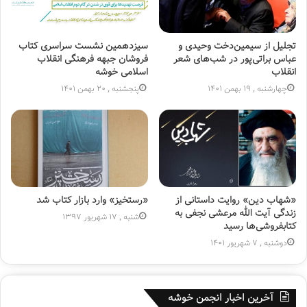
تجلیل از سیمین‌دخت وحیدی و
سیزدهمین نشست سراسری کتاب
عباس براتی‌پور در شب‌های شعر
فروشان جبهه فرهنگی انقلاب
معرفی کتاب «درنگ» در برنامه سمت خدا:
انقلاب
اسلامی خوشه
چهارشنبه , 19 بهمن 1401
پنجشنبه , 20 بهمن 1401
نمایشگر
ویدیو
«شهاب دین» روایت داستانی از
«رستخیز» وارد بازار کتاب شد
زندگی آیت الله مرعشی نجفی به
شنبه , 17 شهریور 1397
کتابفروشی‌ها رسید
00:31
00:00
دوشنبه , 7 شهریور 1401
بازخوانی قسمتی از کتاب :
آخرین اخبار انجمن خوشه