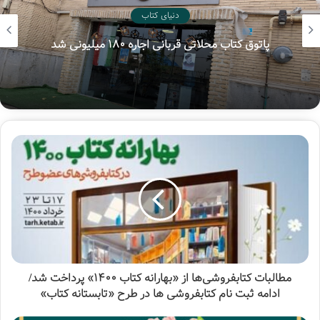
«درنگ» تأملی است در مسیر شناخت؛ گزارش‌هایی است از
دنیای کتاب
لحظه‌ها و بزنگاه‌هایی که راویانش آنجا فهمیده‌اند «چشم‌ها را
باید شست، جور دیگر باید دید…»
هفتمین پویش ملی «سفیر حسین(ع)»
کتاب درنگ، سرگذشت کوتاه پنج تن از ره‌یافتگان به مکتب
امیرمؤمنان، علی علیه السلام است که راویان آن، علت گرایش
خود را به مکتب علی(ع) روایت کرده‌اند و سختی‌ها و شیرینی‌های
این مسیر را برشمرده‌اند.
یکی از این راویان، در شب عید غدیر خم سال ۱۳۸۴ به دست
عوامل وهابی ترور شد و این شهادت، سندی ماندگار بر مظلومیت
یاوران امیرالمومنین(ع) بود.
کتاب «درنگ» به همت پایگاه اطلاع‌رسانی استبصار تدوین شده و
انتشارات عهد مانا، آن را در ۹۶ صفحه رقعی با قیمت ۲۰ هزار
مطالبات کتابفروشی‌ها از «بهارانه کتاب ۱۴۰۰» پرداخت شد/
تومان منتشر کرده است.
ادامه ثبت نام کتابفروشی ها در طرح «تابستانه کتاب»
آیین رونمایی از کتاب پنجشنبه 7 مرداد ماه ساعت 20 برگزار