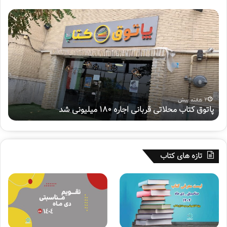
3-کتاب شش گوشه
پ
ه
ا
ف
ت
ت
و
م
ق
ی
کتاب «شش گوشه» به قلم حامد حجتی، روایت‌گر مراحل نصب
ک
ن
ضریح حرم مطهر سید الشهدا (ع) است. اتفاقی بزرگ که شاید تا
ت
پ
مدت‌ها تکرار نشود.
ا
و
ب
ی
2 هفته پیش
پاتوق کتاب محلاتی قربانی اجاره ۱۸۰ میلیونی شد
ه
حامد حجتی درباره ساخت ضریح امام (ع) می‌گوید:
م
ش
ح
م
ل
ل
«ساخت این ضریح در ایران با سه دوره تاریخی مواجه بوده است،
ا
ی
دوره اول به زمان شش ساله‌ای باز می‌گردد که این اثر هنری در
ت
«
تازه های کتاب
شهر قم در دست ساخت بود. دوره دوم به بیش از بیست روز
ی
س
ق
ف
سفر این ضریح از قم به کربلا اختصاص دارد و دوره سوم نیز بیش
ر
ی
از ۵۰ روز صرف زمان برای نصب ضریح تازه مرتبط می‌شود.»
ب
ر
ا
ح
حامد حجتی برای مستندنگاری این واقعه، بیش از پنجاه روز در
ن
س