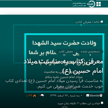
منو
خانه
/
معرفی کتاب
دسته‌بندی نشده
معرفی کتاب
معرفی کتاب به مناسبت میلاد
امام حسین (ع)
به مناسبت فرا رسیدن میلاد امام حسین (ع) تعدادی کتاب
خوب خدمت همراهان معرفی می کنیم.
khooshe
Send
سه شنبه , 26 اسفند 1399
۰
1,044
an
خواندن این مطلب 2 دقیقه زمان میبرد
email