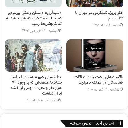
محبوبیت عمیق و گسترده و بی‌نظیری در میان مردم مختلف با
فرهنگ‌ها و ملیت‌های متفاوت داشته که تعزیتی اینچنین را به
آغاز پروژه کتابگردی در تهران با
«سیدلَری» داستان زندگی پیرمردی
کتاب اسم
کم حرف و مشکوک که شهید شد به
یادگارگذاشته؟ این سوالی بجا و طبیعی و پرسیدنی است.
کتابفروشی‌ها رسید
شنبه , 5 مرداد 1398
دوشنبه , 28 فروردین 1402
واقعیت‌های پشت پرده اتفاقات
«تا خمینی شهر» همراه با پیامبر
افغانستان در «ملکه بامیان»
بشاگرد/ منطقه‌ای که با وجود ۷۰
هزار نفر جمعیت سهمی از نقشه
یکشنبه , 14 شهریور 1400
ایران نداشت
سه شنبه , 10 خرداد 1401
آخرین اخبار انجمن خوشه