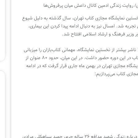
ت
و
ق
نخستین نمایشگاه مجازی کتاب تهران، سال گذشته به دلیل شیوع
ک
ی تجربه شد. امسال نیز به دنبال ادامه پیدا کردن این بیماری،
ت
2 هفته پیش
ا
 وزیر فرهنگ و ارشاد اسلامی افتتاح شد.
ی برگزاری نمایشگاه
پاتوق کتاب محلاتی قربانی اجاره ۱۸۰
ب
تهران
میلیونی شد
م
این دوره نمایشگاه با مشارکت ۲۰۱۴ ناشر، یعنی ۱۵۰ ناشر بیشتر از نخستین نمایشگاه، مهمانی کتاب‌بازان را میزبانی
ح
کرد. انتشارات شهید کاظمی با بیش از ۴۵۰ عنوان کتاب در این دوره حضور داشت. در این میان، حدود ۸۰ عنوان از
ل
ا
شگاه مجازی تهران در بهمن ماه جاری قرار گرفت که در ادامه
ت
جازی کتاب می‌پردازیم:
ی
ق
ر
ب
ا
ن
ی
ا
ج
ا
کتاب یادت باشد نوشته‌ محمدرسول ملاحسنی کتابی درباره زندگی شهید مدافع ۲۶ ساله حرم، حمید سیاهکلی مرادی