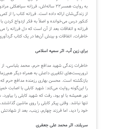
ن
ی
به روایت همسر۲۲ ساله‌اش، فرزانه سیا
ی
ش
از زندگی‌شان ارائه داده است. فرزانه کتاب را از ک
|
گ
کنکور درس می‌خوانده و اصلاً به فکر ازدواج کردن 
ک
ا
ت
ه
فرزانه و اتفاقات بعد از آن است که دل فرزانه را م
ا
ب
خاطرات، اتفاقات و بینش آن‌ها در یک کتاب گردآوری
ب
ی
ف
ن‌
برای زین أب، اثر سمیه اسلامی
ر
ا
و
ل
ش
م
خاطرات زندگی شهید مدافع حرم، محمد بلباسی، از ک
ی
ل
تروریست‌های تکفیری داعش به‌ همراه دیگر هم‌رزم
ق
ل
بازنگشته است‌. محسن بهاری رزمنده مدافع حرم ک
ل
ی
را این‌گونه روایت می‌کند: شهید کابلی با اصابت خم
م
ک
ت
نور همیشه با او بود، رفت که شهید کابلی را بیاورد،
ا
تنها نباشد. وقتی پیکر کابلی را روی ماشین گذاشتند
ب
خود را دید، اما فرزند چهارم، زینب، بعد از شهادتش
ت
ه
سربلند، اثر محمد علی جعفری
ر