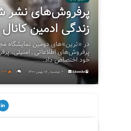
پرفروش‌های نشر شه
زندگی ادمین کانال
در «ترین»‌های دومین نمایشگاه مجا
پرفروش‌‌های اطلاعاتی ـ امنیتی، پر
خود اختصاص داد.
khooshe
Send
دوشنبه , 18 بهمن 1400
۰
629
an
email
لینکدین
ق
چ
س
ه