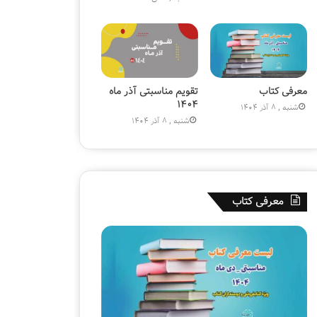
)
ز
»
ی
و
ن
ی
|
معرفی کتاب
تقویم مناسبتی آذر ماه
ک
۱۴۰۴
شنبه , 8 آذر 1404
ت
شنبه , 8 آذر 1404
ا
ب
ف
ر
و
معرفی کتاب
ش
ی
ق
ل
م