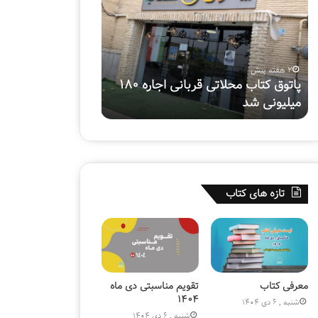
ت
م
م
ت
ی
ی
ن
ا
پ
ز
دوشنبه , 25 خرداد 1405
دوشنبه , 22 اردیبهشت 1404
و
د
هفتمین پویش ملی «سفیر
قسمت یازدهم ویژه ب
ی
ه
حسین(ع)»
کتابفروشی قلم
ش
م
م
و
ل
ی
ی
ژ
«
ه
س
ب
تازه های کتاب
ف
ر
ی
ن
ر
ا
ح
م
س
ه
ی
ت
ن
ل
معرفی کتاب
تقویم مناسبتی دی ماه
(
و
۱۴۰۴
شنبه , 6 دی 1404
ع
ی
شنبه , 6 دی 1404