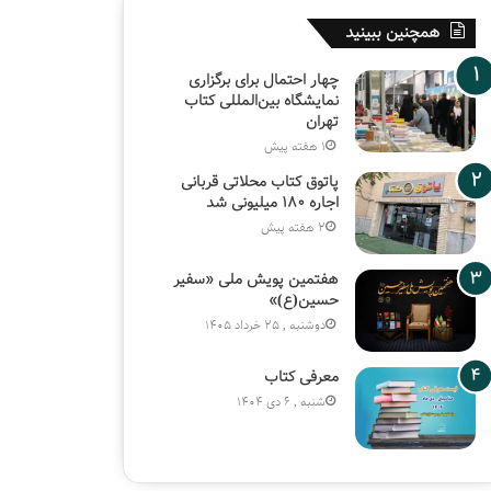
همچنین ببینید
چهار احتمال برای برگزاری
نمایشگاه بین‌المللی کتاب
تهران
1 هفته پیش
پاتوق کتاب محلاتی قربانی
اجاره ۱۸۰ میلیونی شد
2 هفته پیش
هفتمین پویش ملی «سفیر
حسین(ع)»
دوشنبه , 25 خرداد 1405
معرفی کتاب
شنبه , 6 دی 1404