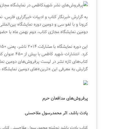
م
ا
ت
ر
د
ا
به گزارش خبرنگار کتاب و ادبیات خبرگزاری فارس، 
ه
ح
کرونا و با لغو سی‌ و دومین دوره نمایشگاه بین‌‌الملل
م
ت
دوشنبه , 22 اردیبهشت 1404
1 هفته پیش
و
م
دومین نمایشگاه مجازی کتاب، دوم بهمن ماه با حضور
قسمت دهم ویژه برنامه تلویزیونی |
چهار احتمال برا
ی
ا
کتابفروشی قلم
بین‌المللی کتاب 
ژ
ل
ه
ب
ب
ر
ر
ا
کتاب‌های تازه نشر در لیست پرفروش‌‌های دومین نمای
ن
ی
گزارش به معرفی این «ترین»‌های دومین نمایشگاه م
ا
ب
م
ر
ه
گ
ت
ز
ل
ا
پرفروش‌های مدافعان حرم
و
ر
ی
ی
یادت باشد، اثر محمدرسول ملاحسنی
ز
ن
ی
م
و
ا