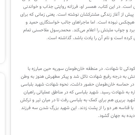
ر
هکلی مرادی است. در این کتاب، همسر او، فرزانه روایتی جذاب و خواندنی
ه
می پیش از آغاز زندگی مشترکشان نوشته است. یعنی زمانی که برای
۱
با هیچکس نبوده است. اما ماجراهای جالب خواستگاری حمید و
۸
۰
ی‌برد و جواب مثبتش را اعلام می‌کند. محمدرسول ملاحسنی تمام
م
 کرده است و نام آن را یادت باشد، گذاشته است.
ی
ل
ی
و
ن
ودکی تا شهادت. در منطقه خان‌طومان سوریه حین مبارزه با
ی
انش به درجه رفیع شهادت نائل شد و پیکر مطهرش هنوز به وطن
ش
ه در حماسه خان‌طومان حضور داشت، نحوه شهادت شهید بلباسی
د
پاره به شهادت رسید. شهید بلباسی که در مناطق عملیاتی راهیان
 شهید بریری هم برای کمک به بلباسی رفت تا در میان تیر و ترکش
، با قناسه هر دو را از پشت زدند. این شهید بزرگ شدن سه فرزند
 دیده به جهان گشود.