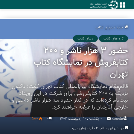
منو
خانه
/
دنیای کتاب
تازه های کتاب
دنیای کتاب
حضور ۳ هزار ناشر و ۲۰۰
کتابفروش در نمایشگاه کتاب
تهران
قائم‌مقام نمایشگاه بین‌المللی کتاب تهران گفت: تاکنون
نزدیک به ۲۰۰ کتابفروشی برای شرکت در این رویداد
ثبت‌نام کرده‌اند که در کنار حدود سه هزار ناشر داخلی و
خارجی آثارشان را عرضه خواهند کرد.
khooshe
Send
یکشنبه , 10 اردیبهشت 1402
۰
580
an
خواندن این مطلب 2 دقیقه زمان میبرد
email