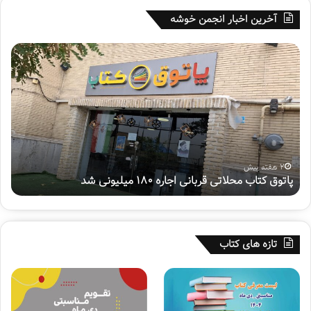
آخرین اخبار انجمن خوشه
پ
ه
ا
ف
ت
ت
و
م
ق
ی
ک
ن
ت
پ
ا
و
ب
ی
2 هفته پیش
پاتوق کتاب محلاتی قربانی اجاره ۱۸۰ میلیونی شد
ه
م
ش
ح
م
ل
ل
ا
ی
ت
«
تازه های کتاب
ی
س
ق
ف
ر
ی
ب
ر