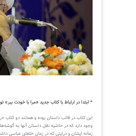
ن
ی
ی
ش
|
گ
ک
ا
ت
ه
ا
ب
ب
ی
ف
ن‌
ر
ا
و
ل
ش
م
ی
ل
ق
ل
ل
ی
م
ک
ت
* ابتدا در ارتباط با کتاب جدید «مرا با خودت ببر» 
ا
ب
این کتاب در قالب داستان بوده و همانند دو کتاب 
ت
وجود دارد که در حاشیه نقل داستان آنها به گوشه‌ه
ه
ر
زمانه ایشان و درایتی که در زمان خلفای عباسی داشت