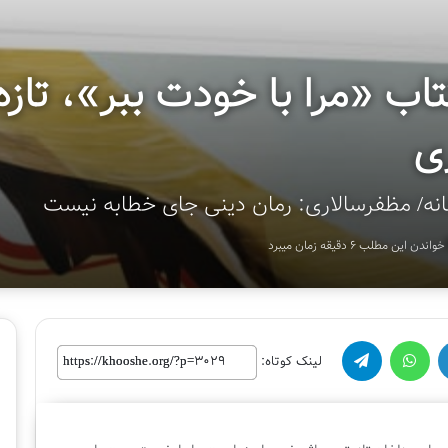
تاب «مرا با خودت ببر»، تاز
ی
انه‌/ مظفرسالاری: رمان دینی جای خطابه نیست
خواندن این مطلب 6 دقیقه زمان میبرد
واتس آپ
تلگرام
لینک کوتاه:
لینک کوتاه:
پ
ا