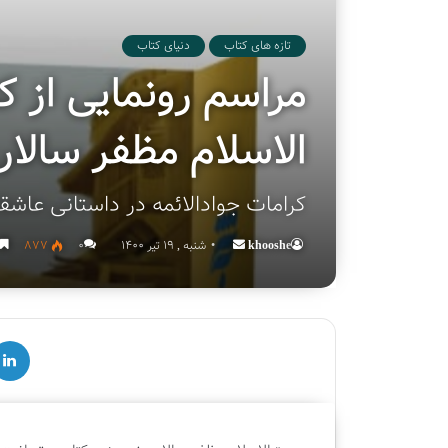
تازه های کتاب
دنیای کتاب
مراسم رونمایی از ک
الاسلام مظفر سالار
کرامات جوادالائمه در داستانی عاشق
khooshe
Send
شنبه , 19 تیر 1400
۰
877
an
email
لینکدین
ق
چ
س
ه