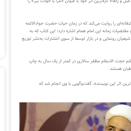
ت
 و زلفا» تازه‌ترین اثر خود با عنوان «مرا با خودت ببر» را
و
ق
ک
قانه‌ای را روایت می‌کند که در زمان حیات حضرت جوادالائمه
ت
2 هفته پیش
2 هفته پیش
 مقتضیات زمانه این امام همام اشاره دارد؛ این کتاب که به
ا
هار احتمال برای برگزاری نمایشگاه
ب
عیان رونمایی و در بازار توسط از سوی انتشارات به‌نشر توزیع
ین‌المللی کتاب تهران
میلیونی شد
م
ح
ل
لم حجت الاسلام مظفر سالاری در کمتر از یک سال به چاپ
ا
ت
طبان هستند.
ی
ق
دترین اثر این نویسنده، گفت‌وگویی با وی انجام شد که
ر
ب
ا
ن
ی
ا
ج
ا