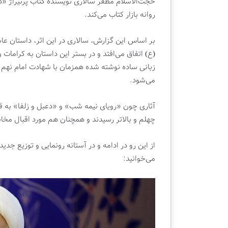
م
ا
حجت‌الاسلام مظفر سالاری نویسنده کتاب پرتیراژ «دعبل
ت
ر
روانه بازار کتاب می‌کند.
د
ا
ه
ح
بر اساس این گزارش، سالاری در این اثر، داستان عاش
م
ت
دوشنبه , 22 اردیبهشت 1404
(ع) اتفاق می‌افتد و در بستر این داستان به کرامات و
و
م
قسمت دهم ویژه برنامه تلویزیونی |
چ
ی
ا
زبانی ساده نوشته شده همزمان با شهادت امام نهم شی
کتابفروشی قلم
ب
ژ
ل
می‌شود.
ه
ب
ب
ر
آثاری چون «رویای نیمه شب» و «دعبل و زلفا» به ق
ر
ا
ن
ی
چهلم و بالاتر رسیدند و همچنان هم مورد اقبال مخا
ا
ب
م
ر
از این رو در ادامه و در آستانه رونمایی و توزیع جدی
ه
گ
می‌خوانید:
ت
ز
ل
ا
و
ر
ی
ی
ز
ن
ی
م
و
ا