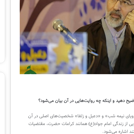
ر
ه
۱
۸
۰
م
ی
ل
ی
و
ن
ی
ش
د
توضیح دهید و اینکه چه روایت‌هایی در آن بیان می‌شود؟
«رویای نیمه شب» و «دعبل و زلفا» شخصیت‌های اصلی در آن
ایی از زندگی امام جواد(ع) همانند کرامات حضرت، مقتضیات
ند اشاره می‌شود.