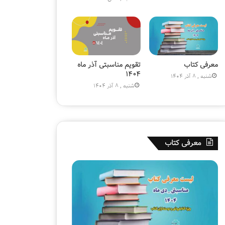
)
ز
»
ی
و
ن
ی
|
معرفی کتاب
تقویم مناسبتی آذر ماه
ک
۱۴۰۴
شنبه , 8 آذر 1404
ت
شنبه , 8 آذر 1404
ا
ب
ف
ر
و
معرفی کتاب
ش
ی
ق
ل
م