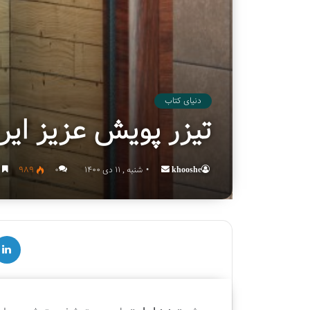
دنیای کتاب
تیزر پویش عزیز ایر
khooshe
Send
شنبه , 11 دی 1400
۰
989
ک
an
email
لینکدین
ق
چ
س
ه