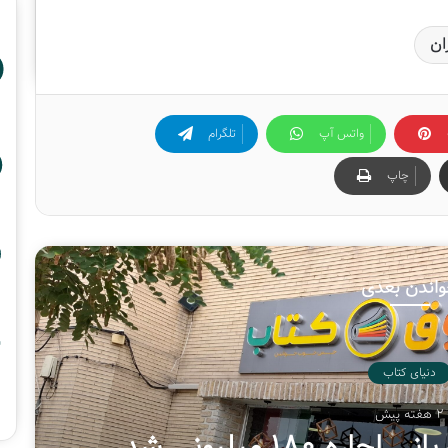
ان
واتس آپ
تلگرام
چاپ
اندن بعدی
دنیای کتاب
خرداد 1405
لی «سفیر حسین(ع)»