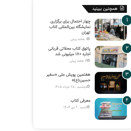
همچنین ببینید
چهار احتمال برای برگزاری
نمایشگاه بین‌المللی کتاب
تهران
1 هفته پیش
پاتوق کتاب محلاتی قربانی
اجاره ۱۸۰ میلیونی شد
2 هفته پیش
هفتمین پویش ملی «سفیر
حسین(ع)»
دوشنبه , 25 خرداد 1405
معرفی کتاب
شنبه , 6 دی 1404
دنیای کتاب
شنبه , 6 دی 1404
معرفی کتاب