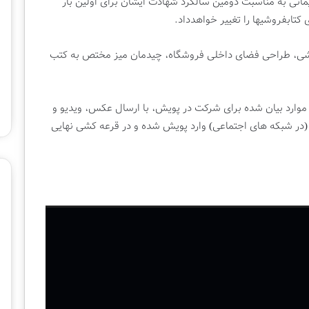
ت
ی به مناسبت دومین سالگرد شهادت ایشان برای اولین بار
و
تابفروشی­ها را تغییر خواهدداد.
ق
ک
شی، طراحی فضای داخلی فروشگاه، چیدمان میز مختص به کتب
ت
2 هفته پیش
ا
ی برگزاری نمایشگاه
پاتوق کتاب محلاتی قربانی اجاره ۱۸۰
ب
تهران
میلیونی شد
م
 موارد بیان شده برای شرکت در پویش، با ارسال عکس، ویدیو و
ح
ه شماره 09929912812 (در شبکه های اجتماعی) وارد پویش شده و در قرعه کشی نهایی
ل
ا
ت
ی
ق
ر
ب
ا
ن
ی
ا
ج
ا