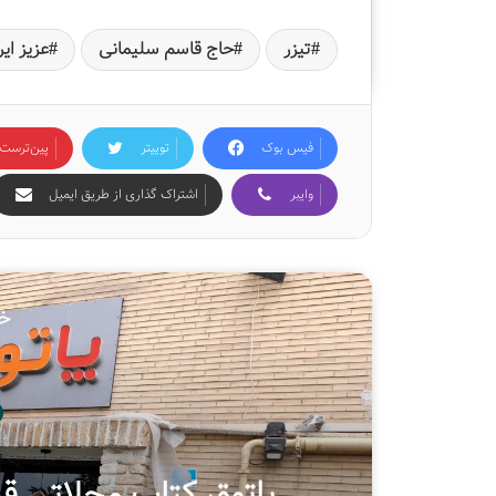
تیزر
حاج قاسم سلیمانی
عزیز ایر
فیس بوک
توییتر
‫پین‌ترست
وایبر
اشتراک گذاری از طریق ایمیل
خو
دوشنبه , 25 
هفتمین پویش م