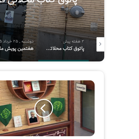
2 هفته پیش
دوشنبه , 25 خرداد 1405
شنبه , 6 دی 1404
پاتوق کتاب محلاتی قربانی اجاره ۱۸۰ میلیونی شد
هفتمین پویش ملی «سفیر حسین(ع)»
معرفی کتاب