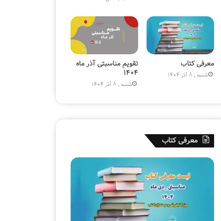
)
ز
»
ی
و
ن
ی
|
معرفی کتاب
تقویم مناسبتی آذر ماه
ک
۱۴۰۴
شنبه , 8 آذر 1404
ت
شنبه , 8 آذر 1404
ا
ب
ف
ر
و
معرفی کتاب
ش
ی
ق
ل
م