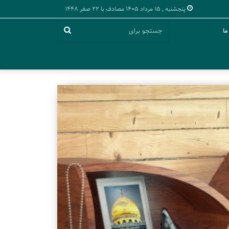
پنجشنبه , 15 مرداد 1405 مصادف با 22 صفر 1448
لینک کوتاه:
لینک کوتاه:
جستجو
ما
برای