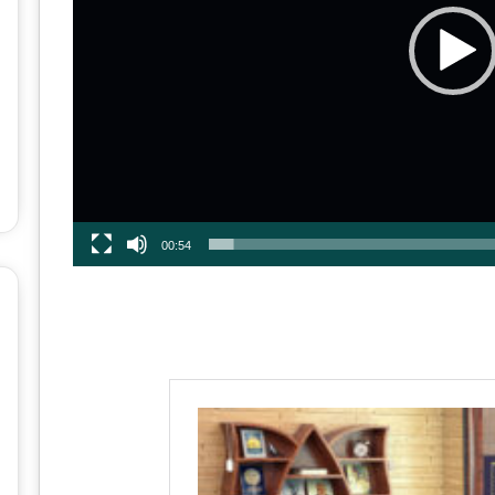
ر
ه
۱
۸
۰
م
ی
ل
ی
و
ن
00:54
ی
ش
د