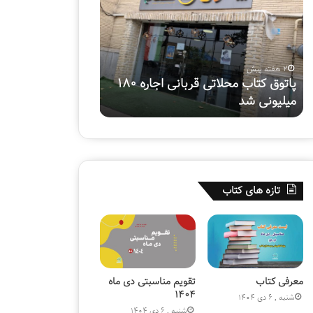
ت
م
م
ت
ی
ی
ن
ا
پ
ز
دوشنبه , 25 خرداد 1405
دوشنبه , 22 اردیبهشت 1404
و
د
هفتمین پویش ملی «سفیر
قسمت یازدهم ویژه ب
ی
ه
حسین(ع)»
کتابفروشی قلم
ش
م
م
و
ل
ی
ی
ژ
«
ه
س
ب
تازه های کتاب
ف
ر
ی
ن
ر
ا
ح
م
س
ه
ی
ت
ن
ل
معرفی کتاب
تقویم مناسبتی دی ماه
(
و
۱۴۰۴
شنبه , 6 دی 1404
ع
ی
شنبه , 6 دی 1404